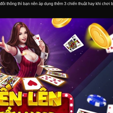
đôi thông thì bạn nên áp dụng thêm 3 chiến thuật hay khi chơi b