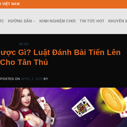
I VIỆT NAM
TC
HƯỚNG DẪN
KINH NGHIỆM CHƠI
TIN TỨC HOT
KHUYẾN 
BLOG
ược Gì? Luật Đánh Bài Tiến Lên
Cho Tân Thủ
POSTED ON
APRIL 3, 2025
BY