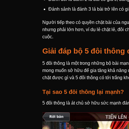
Đánh sảnh là đánh 3 lá bài trở lên có giá
Người tiếp theo có quyền chặt bài của ngườ
nhưng phải lớn hơn, ví dụ lẻ chặt lẻ, đôi 
cuộc.
Giải đáp bộ 5 đôi thông
5 đôi thông là một trong những bộ bài mạn
mong muốn sở hữu để gia tăng khả năng ch
chặt được gì và 5 đôi thông có tới trắng k
Tại sao 5 đôi thông lại mạnh?
5 đôi thông là át chủ sở hữu sức mạnh đá