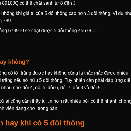
g 8910JQ có thể chặt sảnh từ 8 đến J
ôi thông khi giá trị của 5 đôi thông cao hơn 3 đôi thông. Ví dụ nh
g 789
thông 678910 sẽ chặt được 5 đôi thông 45678,…
hay không?
thông có tới trắng được hay không cũng là thắc mắc được nhiều
ới trắng nếu sở hữu 5 đôi thông. Tuy nhiên cần phải đáp ứng điề
p nhau như đôi 4, đôi 5, đôi 6, đôi 7, đôi 8 và đôi 9.
ứ ai cũng cảm thấy tự tin hơn rất nhiều bởi có thể nhanh chón
ành viên đang chơi trong bàn.
ên hay khi có 5 đôi thông