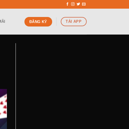
TẢI APP
MÃI
ĐĂNG KÝ