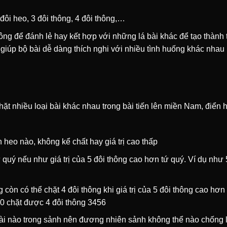
đôi heo, 3 đôi thông, 4 đôi thông,…
hông để đánh lẻ hay kết hợp với những lá bài khác để tạo thành 
giúp bộ bài dễ dàng thích nghi với nhiều tình huống khác nhau
ặt nhiều loại bài khác nhau trong bài tiến lên miền Nam, điển 
n heo nào, không kể chất hay giá trị cao thấp
 quý nếu như giá trị của 5 đôi thông cao hơn tứ quý. Ví dụ như 
 còn có thể chặt 4 đôi thông khi giá trị của 5 đôi thông cao hơn
10 chặt được 4 đôi thông 3456
bài nào trong sảnh nên đương nhiên sảnh không thể nào chống l