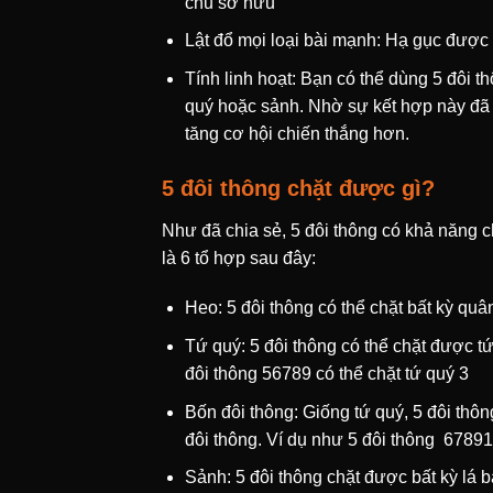
chủ sở hữu
Lật đổ mọi loại bài mạnh: Hạ gục được 
Tính linh hoạt: Bạn có thể dùng 5 đôi t
quý hoặc sảnh. Nhờ sự kết hợp này đã 
tăng cơ hội chiến thắng hơn.
5 đôi thông chặt được gì?
Như đã chia sẻ, 5 đôi thông có khả năng ch
là 6 tổ hợp sau đây:
Heo: 5 đôi thông có thể chặt bất kỳ quâ
Tứ quý: 5 đôi thông có thể chặt được tứ
đôi thông 56789 có thể chặt tứ quý 3
Bốn đôi thông: Giống tứ quý, 5 đôi thông
đôi thông. Ví dụ như 5 đôi thông 6789
Sảnh: 5 đôi thông chặt được bất kỳ lá 