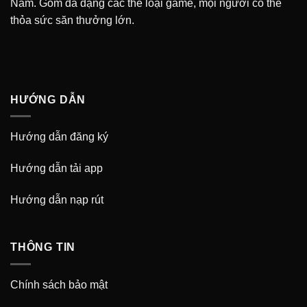
Nam. Gồm đa dạng các thể loại game, mọi người có thể
thỏa sức săn thưởng lớn.
HƯỚNG DẪN
Hướng dẫn đăng ký
Hướng dẫn tải app
Hướng dẫn nạp rút
THÔNG TIN
Chính sách bảo mật