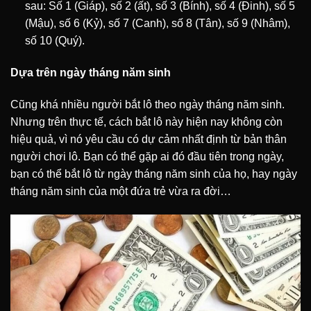
sau: Số 1 (Giáp), số 2 (ất), số 3 (Bính), số 4 (Đinh), số 5
(Mậu), số 6 (Kỷ), số 7 (Canh), số 8 (Tân), số 9 (Nhâm),
số 10 (Quý).
Dựa trên ngày tháng năm sinh
Cũng khá nhiều người bắt lô theo ngày tháng năm sinh.
Nhưng trên thực tế, cách bắt lô này hiện nay không còn
hiệu quả, vì nó yêu cầu có dự cảm nhất định từ bản thân
người chơi lô. Bạn có thể gặp ai đó đầu tiên trong ngày,
bạn có thể bắt lô từ ngày tháng năm sinh của họ, hay ngày
tháng năm sinh của một đứa trẻ vừa ra đời…