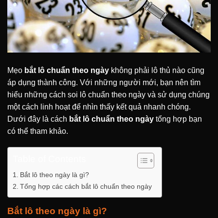
Mẹo
bắt lô chuẩn theo ngày
không phải lô thủ nào cũng
áp dụng thành công. Với những người mới, bạn nên tìm
hiểu những cách soi lô chuẩn theo ngày và sử dụng chúng
một cách linh hoạt để nhìn thấy kết quả nhanh chóng.
Dưới đây là cách
bắt lô chuẩn theo ngày
tổng hợp bạn
có thể tham khảo.
Table of Contents
Bắt lô theo ngày là gì?
Tổng hợp các cách bắt lô chuẩn theo ngày
Bắt lô theo ngày là gì?