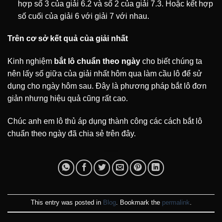
hợp số 3 của giải 6.2 và số 2 của giải 7.3. Hoặc kết hợp
số cuối của giải 6 với giải 7 với nhau.
Trên cơ sở kết quả của giải nhất
Kinh nghiệm
bắt lô chuẩn theo ngày
cho biết chúng ta
nên lấy số giữa của giải nhất hôm qua làm cầu lô để sử
dụng cho ngày hôm sau. Đây là phương pháp bắt lô đơn
giản nhưng hiệu quả cũng rất cao.
Chúc anh em lô thủ áp dụng thành công các cách bắt lô
chuẩn theo ngày đã chia sẻ trên đây.
This entry was posted in
Blog
. Bookmark the
permalink
.