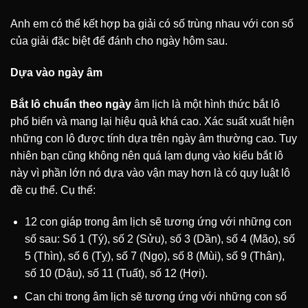
Anh em có thể kết hợp ba giải có số trùng nhau với con số
của giải đặc biệt để đánh cho ngày hôm sau.
Dựa vào ngày âm
Bắt lô chuẩn theo ngày
âm lịch là một hình thức bắt lô
phổ biến và mang lại hiệu quả khá cao. Xác suất xuất hiện
những con lô được tính dựa trên ngày âm thường cao. Tuy
nhiên bạn cũng không nên quá lạm dụng vào kiểu bắt lô
này vì phần lớn nó dựa vào vận may hơn là có quy luật lô
đề cụ thể. Cụ thể:
12 con giáp trong âm lịch sẽ tương ứng với những con
số sau: Số 1 (Tý), số 2 (Sửu), số 3 (Dần), số 4 (Mão), số
5 (Thìn), số 6 (Tỵ), số 7 (Ngọ), số 8 (Mùi), số 9 (Thân),
số 10 (Dậu), số 11 (Tuất), số 12 (Hợi).
Can chi trong âm lịch sẽ tương ứng với những con số