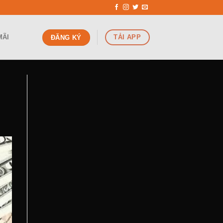
TẢI APP
MÃI
ĐĂNG KÝ