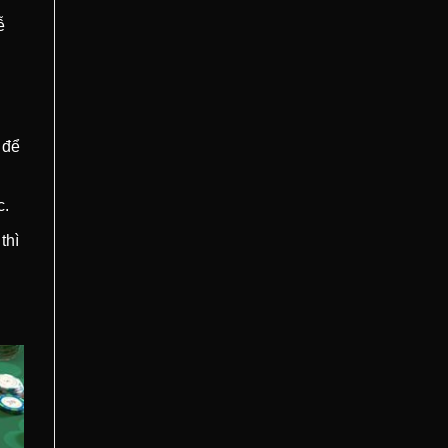
ễ
 để
c.
thì