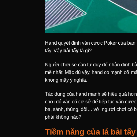
Hand quyết định ván cược Poker của bạn t
tẩy. Vậy
bài tẩy
là gì?
Người chơi sẽ cần tư duy để nhận định bài
mẽ nhất. Mặc dù vậy, hand có mạnh cỡ mấ
không mấy ý nghĩa.
Tác dụng của hand mạnh sẽ hiệu quả hơn 
chơi đó vẫn có cơ sở để tiếp tục ván cược.
ba, sảnh, thùng, đôi… với người chơi có 
phải không nào?
Tiềm năng của lá bài tẩ