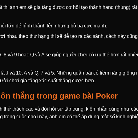
 thì anh em sẽ gia tăng được cơ hội tạo thành hand (thùng) rất
ội lớn để hình thành lên những bộ ba cực mạnh.
ới nhau theo thứ hạng thì sẽ dễ tạo ra các sảnh, cách này cũng
 8 và 9 hoặc Q và A sẽ giúp người chơi có ưu thế hơn rất nhiề
à J và 10, A và Q, 7 và 5. Những quân bài có tiềm năng giống
người chơi gia tăng xác suất thắng cược hơn.
luôn thắng trong game bài Poker
nh thử thách cao và đòi hỏi sự tập trung, kiên nhẫn cũng như cá
ng trong cuộc chơi này, anh em có thể áp dụng một số kinh ngh