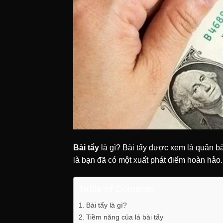
Bài tẩy
là gì? Bài tẩy được xem là quân bà
là bạn đã có một xuất phát điểm hoàn hảo
Table of Contents
Bài tẩy là gì?
Tiềm năng của lá bài tẩy