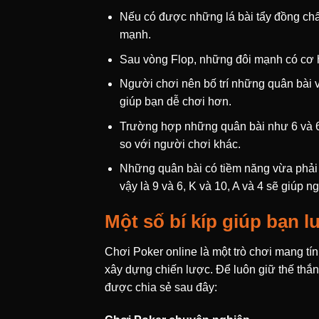
Nếu có được những lá bài tẩy đồng chất
mạnh.
Sau vòng Flop, những đôi mạnh có cơ h
Người chơi nên bố trí những quân bài v
giúp bạn dễ chơi hơn.
Trường hợp những quân bài như 6 và 6,
so với người chơi khác.
Những quân bài có tiềm năng vừa phải l
vậy là 9 và 6, K và 10, A và 4 sẽ giúp 
Một số bí kíp giúp bạn 
Chơi Poker online là một trò chơi mang tí
xây dựng chiến lược. Để luôn giữ thế thắ
được chia sẻ sau đây: