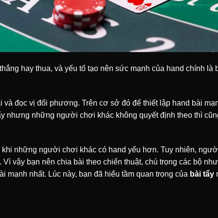
hắng hay thua, và yếu tố tạo nên sức mạnh của hand chính là 
 và đọc vị đối phương. Trên cơ sở đó để thiết lập hand bài mạ
y nhưng những người chơi khác không quyết định theo thì cũn
khi những người chơi khác có hand yếu hơn. Tuy nhiên, ngườ
 Vì vậy bạn nên chia bài theo chiến thuật, chú trọng các bộ nh
bài mạnh nhất. Lúc này, bạn đã hiểu tầm quan trọng của
bài tẩy
r
y