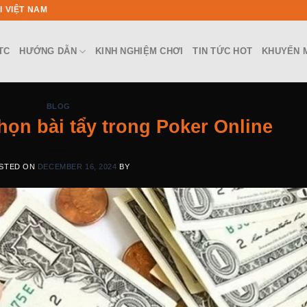
I VIỆT NAM
TC
HƯỚNG DẪN
KINH NGHIỆM CHƠI
TIN TỨC HOT
KHUYẾN 
BLOG
họn bài tẩy trong Poker Online
STED ON
DECEMBER 16, 2024
BY