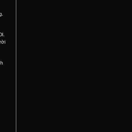
g.
I.
ười
nh