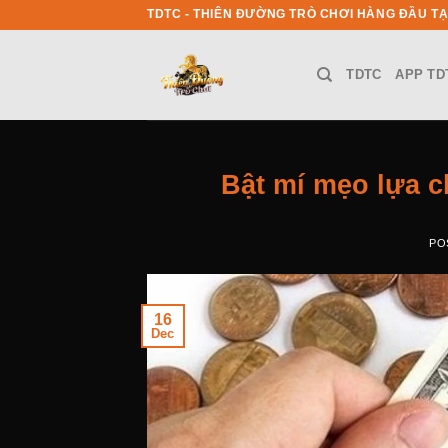
Skip
TDTC - THIÊN ĐƯỜNG TRÒ CHƠI HÀNG ĐẦU TẠ
to
content
TDTC
APP TD
Bật mí mẹo lựa c
PO
16
Dec