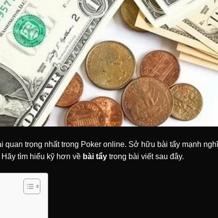
i quan trọng nhất trong Poker online. Sở hữu bài tẩy mạnh ngh
. Hãy tìm hiểu kỹ hơn về
bài tẩy
trong bài viết sau đây.