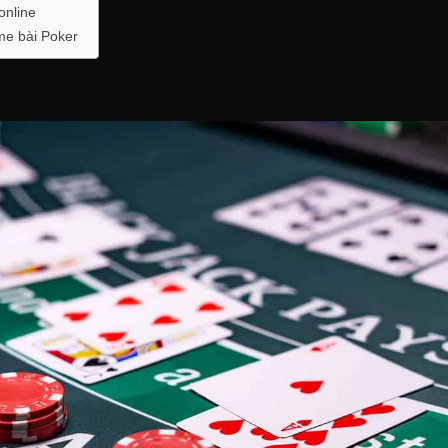
online
me bài Poker