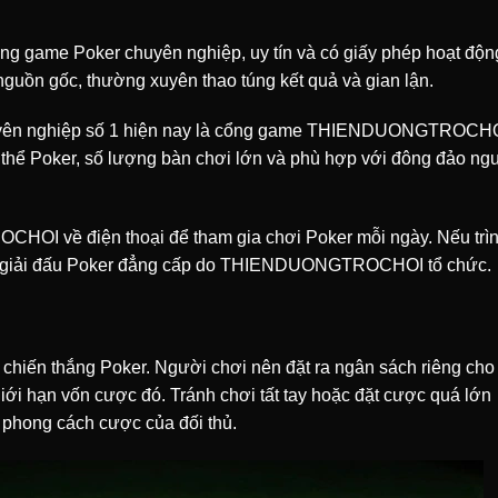
ổng game Poker chuyên nghiệp, uy tín và có giấy phép hoạt độn
uồn gốc, thường xuyên thao túng kết quả và gian lận.
huyên nghiệp số 1 hiện nay là cổng game THIENDUONGTROCHO
thể Poker, số lượng bàn chơi lớn và phù hợp với đông đảo ng
ROCHOI
về điện thoại để tham gia chơi Poker mỗi ngày. Nếu trì
các giải đấu Poker đẳng cấp do THIENDUONGTROCHOI tổ chức.
g chiến thắng Poker. Người chơi nên đặt ra ngân sách riêng cho
iới hạn vốn cược đó. Tránh chơi tất tay hoặc đặt cược quá lớn
 phong cách cược của đối thủ.