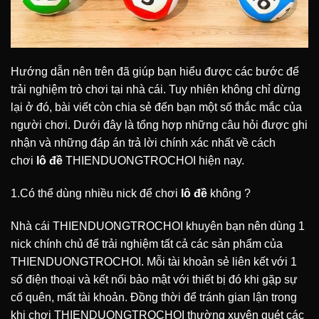
Hướng dẫn nên trên đã giúp bạn hiểu được các bước để
trải nghiệm trò chơi tại nhà cái. Tuy nhiên không chỉ dừng
lại ở đó, bài viết còn chia sẻ đến bạn một số thắc mắc của
người chơi. Dưới đây là tổng hợp những câu hỏi được ghi
nhận và những đáp án trả lời chính xác nhất về cách
chơi
lô đề
THIENDUONGTROCHOI hiện nay.
1.Có thể dùng nhiều nick để chơi
lô đề
không ?
Nhà cái THIENDUONGTROCHOI khuyên bạn nên dùng 1
nick chính chủ để trải nghiệm tất cả các sản phẩm của
THIENDUONGTROCHOI. Mỗi tài khoản sẻ liên kết với 1
số điện thoại và kết nối bảo mật với thiết bị đó khi gặp sự
cố quên, mất tài khoản. Đồng thời để tránh gian lận trong
khi chơi THIENDUONGTROCHOI thường xuyên quét các