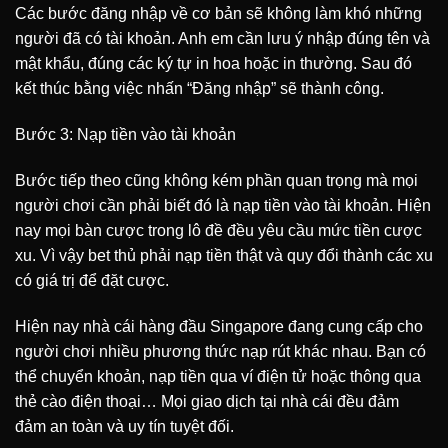
Các bước đăng nhập về cơ bản sẽ không làm khó những
người đã có tài khoản. Anh em cần lưu ý nhập đúng tên và
mật khẩu, đúng các ký tự in hoa hoặc in thường. Sau đó
kết thúc bằng việc nhấn “Đăng nhập” sẽ thành công.
Bước 3: Nạp tiền vào tài khoản
Bước tiếp theo cũng không kém phần quan trọng mà mọi
người chơi cần phải biết đó là nạp tiền vào tài khoản. Hiện
nay mọi bàn cược trong lô đề đều yêu cầu mức tiền cược
xu. Vì vậy bet thủ phải nạp tiền thật và quy đổi thành các xu
có giá trị để đặt cược.
Hiện nay nhà cái hàng đầu Singapore đang cung cấp cho
người chơi nhiều phương thức nạp rút khác nhau. Bạn có
thể chuyển khoản, nạp tiền qua ví điện tử hoặc thông qua
thẻ cào điện thoại… Mọi giao dịch tại nhà cái đều đảm
đảm an toàn và uy tín tuyệt đối.