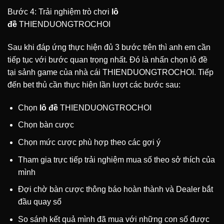
Bước 4: Trải nghiệm trò chơi
lô
đề
THIENDUONGTROCHOI
Sau khi đáp ứng thực hiện đủ 3 bước trên thì anh em cần
tiếp tục với bước quan trọng nhất. Đó là nhấn chọn lô đề
tại sảnh game của nhà cái THIENDUONGTROCHOI. Tiếp
đến bet thủ cần thực hiện lần lượt các bước sau:
Chọn
lô đề
THIENDUONGTROCHOI
Chọn bàn cược
Chọn mức cược phù hợp theo các gợi ý
Tham gia trực tiếp trải nghiệm mua số theo sở thích của
mình
Đợi chờ bàn cược thông báo hoàn thành và Dealer bắt
đầu quay số
So sánh kết quả mình đã mua với những con số được