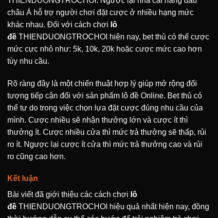
THIENDUONGTROCHOI. Ngược lại nhà cái hàng đầu
châu Á hỗ trợ người chơi đặt cược ở nhiều hạng mức
khác nhau. Đối với cách chơi
lô
đề
THIENDUONGTROCHOI hiện nay, bet thủ có thể cược
mức cực nhỏ như: 5k, 10k, 20k hoặc cược mức cao hơn
tùy nhu cầu.
Rõ ràng đây là một chiến thuật hợp lý giúp mở rộng đối
tượng tiếp cận đối với sản phẩm lô đề Online. Bet thủ có
thể tự do trong việc chọn lựa đặt cược đúng nhu cầu của
mình. Cược nhiều sẽ nhận thưởng lớn và cược ít thì
thưởng ít. Cược nhiều cửa thì mức trả thưởng sẽ thấp, rủi
ro ít. Ngược lại cược ít cửa thì mức trả thưởng cao và rủi
ro cũng cao hơn.
Kết luận
Bài viết đã giới thiệu các cách chơi
lô
đề
THIENDUONGTROCHOI hiệu quả nhất hiện nay, đồng