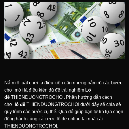
Nắm rõ luật chơi là điều kiện cần nhưng nắm rõ các bước
chơi mới là điều kiện đủ để trải nghiệm
Lô
đề
THIENDUONGTROCHOI
.
Phần hướng dẫn cách
chơi
lô đề
THIENDUONGTROCHOI dưới đây sẽ chia sẻ
quy trình các bước cụ thể. Qua đó giúp bạn tự tin lựa chọn
đồng hành cùng cá cược lô đề online tại nhà cái
THIENDUONGTROCHOI.