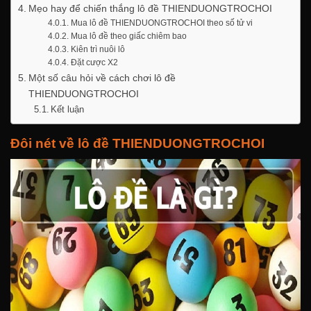
Mẹo hay để chiến thắng lô đề THIENDUONGTROCHOI
Mua lô đề THIENDUONGTROCHOI theo số tử vi
Mua lô đề theo giấc chiêm bao
Kiên trì nuôi lô
Đặt cược X2
Một số câu hỏi về cách chơi lô đề
THIENDUONGTROCHOI
Kết luận
Đôi nét về lô đề THIENDUONGTROCHOI