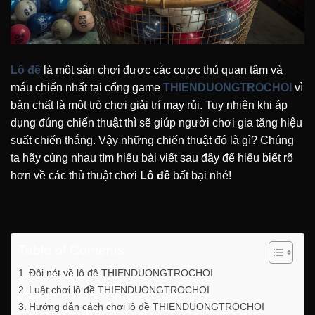
Lô đề
là một sân chơi được các cược thủ quan tâm và
máu chiến nhất tại cổng game
THIENDUONGTROCHOI
vì
bản chất là một trò chơi giải trí may rủi. Tuy nhiên khi áp
dụng đúng chiến thuật thì sẽ giúp người chơi gia tăng hiệu
suất chiến thắng. Vậy những chiến thuật đó là gì? Chúng
ta hãy cùng nhau tìm hiểu bài viết sau đây để hiểu biết rõ
hơn về các thủ thuật chơi
Lô đề
bất bại nhé!
Table of Contents
Đôi nét về lô đề THIENDUONGTROCHOI
Luật chơi lô đề THIENDUONGTROCHOI
Hướng dẫn cách chơi lô đề THIENDUONGTROCHOI