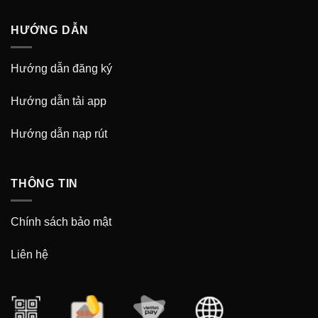
HƯỚNG DẪN
Hướng dẫn đăng ký
Hướng dẫn tải app
Hướng dẫn nạp rút
THÔNG TIN
Chính sách bảo mật
Liên hệ