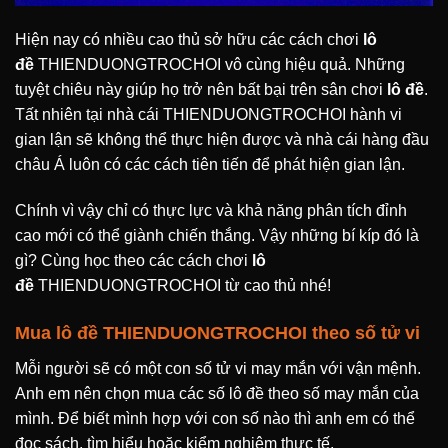
Hiện nay có nhiều cao thủ sở hữu các cách chơi
lô
đề
THIENDUONGTROCHOI vô cùng hiệu quả. Những
tuyệt chiêu này giúp họ trở nên bất bại trên sân chơi
lô đề
.
Tất nhiên tại nhà cái THIENDUONGTROCHOI hành vi
gian lận sẽ không thể thực hiện được và nhà cái hàng đầu
châu Á luôn có các cách tiên tiến để phát hiện gian lận.
Chính vì vậy chỉ có thực lực và khả năng phân tích đỉnh
cao mới có thể giành chiến thắng. Vậy những bí kíp đó là
gì? Cùng học theo các cách chơi
lô
đề
THIENDUONGTROCHOI từ cao thủ nhé!
Mua lô đề THIENDUONGTROCHOI theo số tử vi
Mỗi người sẽ có một con số tử vi may mắn với vận mệnh.
Anh em nên chọn mua các số lô đề theo số may mắn của
mình. Để biết mình hợp với con số nào thì anh em có thể
đọc sách, tìm hiểu hoặc kiểm nghiệm thực tế.