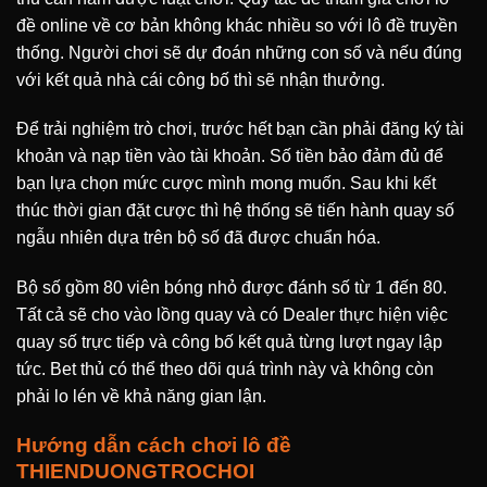
đề online về cơ bản không khác nhiều so với lô đề truyền
thống. Người chơi sẽ dự đoán những con số và nếu đúng
với kết quả nhà cái công bố thì sẽ nhận thưởng.
Để trải nghiệm trò chơi, trước hết bạn cần phải đăng ký tài
khoản và nạp tiền vào tài khoản. Số tiền bảo đảm đủ để
bạn lựa chọn mức cược mình mong muốn. Sau khi kết
thúc thời gian đặt cược thì hệ thống sẽ tiến hành quay số
ngẫu nhiên dựa trên bộ số đã được chuẩn hóa.
Bộ số gồm 80 viên bóng nhỏ được đánh số từ 1 đến 80.
Tất cả sẽ cho vào lồng quay và có Dealer thực hiện việc
quay số trực tiếp và công bố kết quả từng lượt ngay lập
tức. Bet thủ có thể theo dõi quá trình này và không còn
phải lo lén về khả năng gian lận.
Hướng dẫn cách chơi lô đề
THIENDUONGTROCHOI