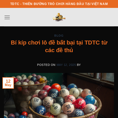
Skip
TDTC - THIÊN ĐƯỜNG TRÒ CHƠI HÀNG ĐẦU TẠI VIỆT NAM
to
content
BLOG
Bí kíp chơi lô đề bất bại tại TDTC từ
các đề thủ
POSTED ON
MAY 12, 2025
BY
12
May