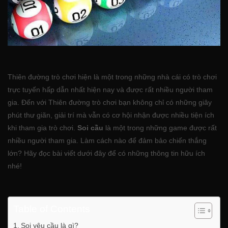
Thiên đường trò chơi hiện là một trong những nhà cái có trò chơi
trực tuyến hấp dẫn nhất hiện nay và được rất nhiều người tham
gia. Đến với Thiên đường trò chơi bạn không chỉ có những giây
phút thư giãn, giải trí mà vẫn có cơ hội nhận được nhiều tiện ích
khi tham gia trò chơi.
Soi cầu
là một trong những game được rất
nhiều người tham gia. Làm cách nào để đảm bảo chiến thắng
lớn? Hãy đọc bài viết dưới đây để có những thông tin hữu ích
nhé!
Table of Contents
Soi yêu cầu là gì?