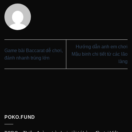
Hướng dẫn anh em chơi
Game bài Baccarat dễ chơi,
Mậu binh chi tiết từ các lão
đánh nhanh trúng lớn
làng
POKO.FUND