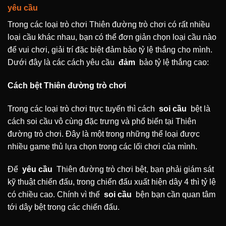
yêu cầu
Trong các loại trò chơi Thiên đường trò chơi có rất nhiều
loại cầu khác nhau, bạn có thể đơn giản chọn loại cầu nào
để vui chơi, giải trí đặc biệt đảm bảo tỷ lệ thắng cho mình.
Dưới đây là các cách yêu cầu
đảm
bảo tỷ lệ thắng cao:
Cách bệt Thiên đường trò chơi
Trong các loại trò chơi trực tuyến thì cách
soi cầu
bệt là
cách soi cầu vô cùng đặc trưng và phổ biến tại Thiên
đường trò chơi. Đây là một trong những thể loại được
nhiều game thủ lựa chọn trong các lối chơi của mình.
Để
yêu cầu
Thiên đường trò chơi bệt, bạn phải giám sát
kỹ thuật chiến đấu, trong chiến đấu xuất hiện dây 4 thì tỷ lệ
có chiều cao. Chính vì thế
soi cầu
bện bạn cần quan tâm
tới dây bệt trong các chiến đấu.