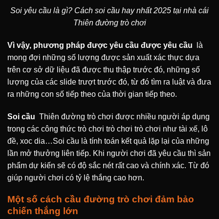
Soi yêu cầu là gì? Cách soi cầu hay nhất 2025 tại nhà cái
Thiên đường trò chơi
Vì vậy, phương pháp được yêu cầu được yêu cầu
là
mong đợi những số lượng được sản xuất xác thực dựa
trên cơ sở dữ liệu đã được thu thập trước đó, những số
lượng của các slide trượt trước đó, từ đó tìm ra luật và đưa
ra những con số tiếp theo của thời gian tiếp theo.
Soi cầu
Thiên đường trò chơi được nhiều người áp dụng
trong các công thức trò chơi trò chơi trò chơi như tài xế, lô
đề, xoc dia…Soi cầu là tính toán kết quả lặp lại của những
lần mở thưởng liên tiếp. Khi người chơi đã yêu cầu thì sản
phẩm dự kiến ​​sẽ có độ sắc nét rất cao và chính xác. Từ đó
giúp người chơi có tỷ lệ thắng cao hơn.
Một số cách cầu đường trò chơi đảm bảo
chiến thắng lớn