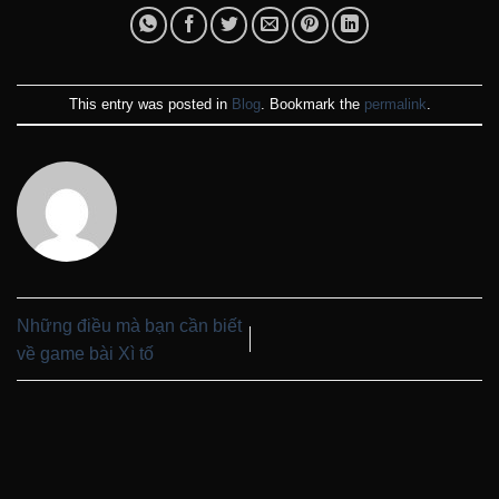
This entry was posted in
Blog
. Bookmark the
permalink
.
Những điều mà bạn cần biết
về game bài Xì tố