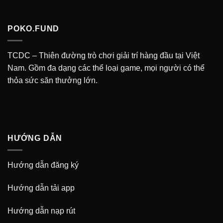
POKO.FUND
TCDC
– Thiên đường trò chơi giải trí hàng đầu tại Việt
Nam. Gồm đa dạng các thể loại game, mọi người có thể
thỏa sức săn thưởng lớn.
HƯỚNG DẪN
Hướng dẫn đăng ký
Hướng dẫn tải app
Hướng dẫn nạp rút