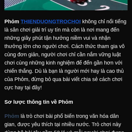
Phỏm
THIENDUONGTROCHOI
không chỉ nổi tiếng
là sân chơi giải trí uy tín mà còn là nơi mang đến
những giây phút tận hưởng niềm vui và nhận
thưởng lớn cho người chơi. Cách thức tham gia vô
cùng đơn giản, người chơi chỉ cần nắm vững luật
chơi cùng những kinh nghiệm để đến gần hơn với
chiến thắng. Dù là bạn là người mới hay là cao thủ
của Phỏm, đừng bỏ qua bài viết chia sẻ cách chơi
cực hay tại đây!
Sơ lược thông tin về Phỏm
Phỏm
là trò chơi bài phổ biến trong văn hóa dân
gian, được yêu thích tại nhiều nước. Trò chơi này