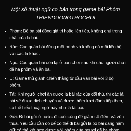
Một số thuật ngữ cơ bản trong game bài Phỏm
THIENDUONGTROCHOI
Phỏm: Bộ ba bài đồng giá trị hoặc liên tiếp, không chú trọng
chất của lá bài.
Rác: Các quân bài đứng một mình và không có mối liên hệ
với các lá khác.
Nọc: Các quân bài còn lại ở bàn chơi sau khi các người chơi
đã hạ phỏm và ăn bài.
Ù: Game thủ giành chiến thắng từ đầu ván bài với 3 bộ
phỏm.
Tái: Khi người chơi ăn được lá bài rác của đối thủ, thì các lá
bài sẽ được dịch chuyển và được thêm lượt đánh tiếp theo,
có thể hiểu thuật ngữ này như là tái bài.
Gửi: Đi bài gửi ở nước đi cuối cùng để giảm số điểm và vốn
thua. Yêu cầu cần có để có thể đi bài gửi là bộ bài đang nắm
giữ có thể kết hợp được với phỏm của người đã hạ phỏm.