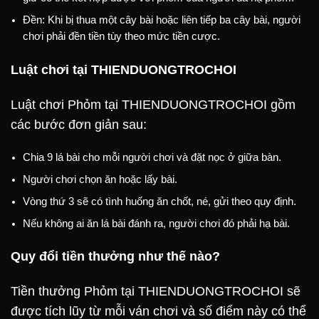
Đền: Khi bị thua một cây bài hoặc liên tiếp ba cây bài, người
chơi phải đền tiền tùy theo mức tiền cược.
Luật chơi tại THIENDUONGTROCHOI
Luật chơi Phỏm tại THIENDUONGTROCHOI gồm
các bước đơn giản sau:
Chia 9 lá bài cho mỗi người chơi và đặt nọc ở giữa bàn.
Người chơi chọn ăn hoặc lấy bài.
Vòng thứ 3 sẽ có tình huống ăn chốt, né, gửi theo quy định.
Nếu không ai ăn lá bài đánh ra, người chơi đó phải hạ bài.
Quy đổi tiền thưởng như thế nào?
Tiền thưởng Phỏm tại THIENDUONGTROCHOI sẽ
được tích lũy từ mỗi ván chơi và số điểm này có thể