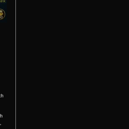
ch
nh
,