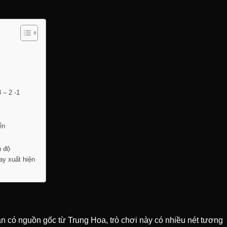
 – 2 -1
ến
h độ
ay xuất hiện
ian có nguồn gốc từ Trung Hoa, trò chơi này có nhiều nét tương