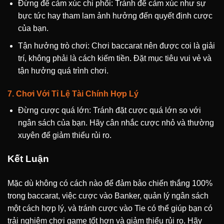
Đừng để cảm xúc chi phối: Tránh để cảm xúc như sự
bực tức hay tham lam ảnh hưởng đến quyết định cược
của bạn.
Tận hưởng trò chơi: Chơi baccarat nên được coi là giải
trí, không phải là cách kiếm tiền. Đặt mục tiêu vui vẻ và
tận hưởng quá trình chơi.
7. Chơi Với Tỉ Lệ Tài Chính Hợp Lý
Đừng cược quá lớn: Tránh đặt cược quá lớn so với
ngân sách của bạn. Hãy cân nhắc cược nhỏ và thường
xuyên để giảm thiểu rủi ro.
Kết Luận
Mặc dù không có cách nào để đảm bảo chiến thắng 100%
trong baccarat, việc cược vào Banker, quản lý ngân sách
một cách hợp lý, và tránh cược vào Tie có thể giúp bạn có
trải nghiệm chơi game tốt hơn và giảm thiểu rủi ro. Hãy