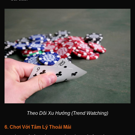
Theo Dõi Xu Hướng (Trend Watching)
6. Chơi Với Tâm Lý Thoải Mái