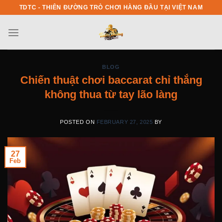
Skip
TDTC - THIÊN ĐƯỜNG TRÒ CHƠI HÀNG ĐẦU TẠI VIỆT NAM
to
content
BLOG
Chiến thuật chơi baccarat chỉ thắng
không thua từ tay lão làng
POSTED ON
FEBRUARY 27, 2025
BY
27
Feb