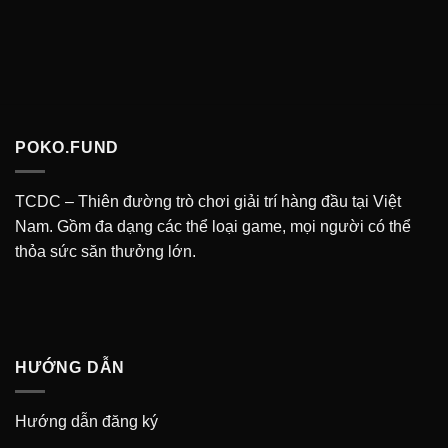
POKO.FUND
TCDC
– Thiên đường trò chơi giải trí hàng đầu tại Việt
Nam. Gồm đa dạng các thể loại game, mọi người có thể
thỏa sức săn thưởng lớn.
HƯỚNG DẪN
Hướng dẫn đăng ký