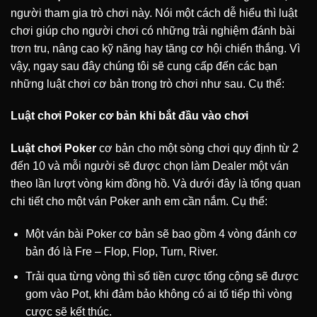
người tham gia trò chơi này. Nói một cách dễ hiểu thì luật
chơi giúp cho người chơi có những trải nghiệm đánh bài
trơn tru, nâng cao kỹ năng hay tăng cơ hội chiến thắng. Vì
vậy, ngay sau đây chúng tôi sẽ cung cấp đến các bạn
những luật chơi cơ bản trong trò chơi như sau. Cụ thể:
Luật chơi Poker cơ bản khi bắt đầu vào chơi
Luật chơi Poker
cơ bản cho một sòng chơi quy định từ 2
đến 10 và mỗi người sẽ được chọn làm Dealer một ván
theo lần lượt vòng kim đồng hồ. Và dưới đây là tổng quan
chi tiết cho một ván Poker anh em cần nắm. Cụ thể:
Một ván bài Poker cơ bản sẽ bao gồm 4 vòng đánh cơ
bản đó là Fre – Flop, Flop, Turn, River.
Trải qua từng vòng thì số tiền cược tổng cộng sẽ được
gom vào Pot, khi đảm bảo không có ai tố tiếp thì vòng
cược sẽ kết thúc.