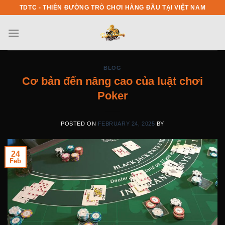
Skip
TDTC - THIÊN ĐƯỜNG TRÒ CHƠI HÀNG ĐẦU TẠI VIỆT NAM
to
content
BLOG
Cơ bản đến nâng cao của luật chơi
Poker
POSTED ON
FEBRUARY 24, 2025
BY
24
Feb