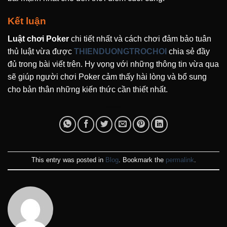
Kết luận
Luật chơi Poker
chi tiết nhất và cách chơi đảm bảo tuân
thủ luật vừa được
THIENDUONGTROCHOI
chia sẻ đầy
đủ trong bài viết trên. Hy vọng với những thông tin vừa qua
sẽ giúp người chơi Poker cảm thấy hài lòng và bổ sung
cho bản thân những kiến thức cần thiết nhất.
This entry was posted in
Blog
. Bookmark the
permalink
.