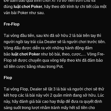
Để đảm bảo quá trình chơi Xì Tố trở nên trơn chu và
đúng
luật chơi Poker
, hãy theo dõi trình tự chi tiết của một
ván bài Poker như sau.
Fre-Flop
Tại vòng đầu tiên, sau khi đã sở hữu 2 lá bài trên tay thì
người ngồi tay trái của Dealer sẽ là người chơi trước tiên.
Vòng đấu được diễn ra với những hành động đảm
bảo
luật chơi Poker
như bỏ bài, theo, cược,… Vòng Fre-
Flop sẽ được chuyển qua vòng tiếp theo khi đã đảm bảo
số tiền cược bằng nhau trong Pot.
Flop
Tại vòng Flop, Dealer sẽ lật 3 lá bài và người chơi sẽ thử
kết hợp các lá bài này với 2 quân mình đang sở hữu. Lúc
này, hãy đánh giá bài cao hay thấp để đưa ra quyết định
sáng suốt trong lượt nhằm tránh mấy hết số tiền cho