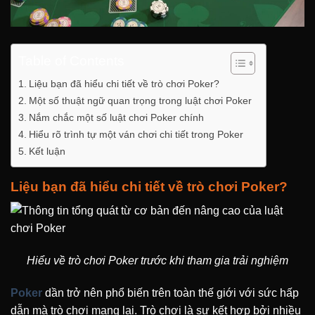
Table of Contents
Liệu bạn đã hiểu chi tiết về trò chơi Poker?
Một số thuật ngữ quan trọng trong luật chơi Poker
Nắm chắc một số luật chơi Poker chính
Hiểu rõ trình tự một ván chơi chi tiết trong Poker
Kết luận
Liệu bạn đã hiểu chi tiết về trò chơi Poker?
Hiểu về trò chơi Poker trước khi tham gia trải nghiệm
Poker
dần trở nên phổ biến trên toàn thế giới với sức hấp
dẫn mà trò chơi mang lại. Trò chơi là sự kết hợp bởi nhiều