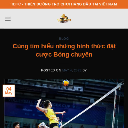
Skip
TDTC - THIÊN ĐƯỜNG TRÒ CHƠI HÀNG ĐẦU TẠI VIỆT NAM
to
content
BLOG
Cùng tìm hiểu những hình thức đặt
cược Bóng chuyền
POSTED ON
MAY 4, 2025
BY
04
May