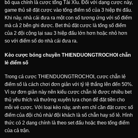
bỏ qua chính là cược tổng Tài Xỉu. Đối với dạng cược này,
game thủ sẽ đặt cược vào tổng điểm số của 3 hiệp thi đấu.
Khi này, nhà cái đưa ra một con số tương ứng với số điểm
mà cả 2 bên ghi được. Bet thủ đặt cược là tổng số điểm
của 2 đội cộng lại sau 3 hiệp đấu lớn hơn hoặc nhỏ hơn
so với điểm số do nhà cái đưa ra.
Kèo cược bóng chuyền THIENDUONGTROCHOI chẵn
lẻ điểm số
Trong cá cược THIENDUONGTROCHOI, cược chẵn lẻ
điểm số là cách chơi đơn giản với tỷ lệ thắng lên đến 50%.
Vì sự đơn giản này nên kiểu cược chẵn lẻ được nhiều bet
thủ yêu thích và thường xuyên lựa chọn để đặt tiền cho
mỗi vé cược. Với loại kèo này, anh em chỉ cần đặt cược số
điểm của đội chủ nhà/ đội khách là số chẵn hay số lẻ. Hình
thức có 2 dạng chính là theo set đấu hoặc theo tổng điểm
của cả trận.