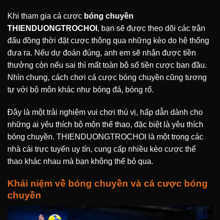
Khi tham gia cá cược
bóng chuyền
THIENDUONGTROCHOI
, bạn sẽ được theo dõi các trận
đấu đồng thời đặt cược thông qua những kèo do hệ thống
đưa ra. Nếu dự đoán đúng, anh em sẽ nhận được tiền
thưởng còn nếu sai thì mất toàn bộ số tiền cược ban đầu.
Nhìn chung, cách chơi cá cược bóng chuyền cũng tương
tự với bộ môn khác như bóng đá, bóng rổ.
Đây là một trải nghiệm vui chơi thú vị, hấp dẫn dành cho
những ai yêu thích bộ môn thể thao, đặc biệt là yêu thích
bóng chuyền. THIENDUONGTROCHOI là một trong các
nhà cái trực tuyến uy tín, cung cấp nhiều kèo cược thể
thao khác nhau mà bạn không thể bỏ qua.
Khái niệm về bóng chuyền và cá cược bóng
chuyền