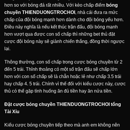
hơn so với bóng đá rất nhiều. Với kèo chấp điểm
bóng
chuyền THIENDUONGTROCHOI
, nhà cái đưa ra mức
chấp của đội bóng mạnh hơn dành cho đội bóng yếu hơn.
Điều này nghĩa là nếu kết thúc trận đấu, đội bóng mạnh
hơn vượt qua được con số chấp thì những bet thủ đặt
cược đội bóng này sẽ giành chiến thắng, đồng thời ngược
lại.
Thông thường, con số chấp trong cược bóng chuyền từ 2
đến 5 trái. Thỉnh thoảng có một số trận đấu sẽ chấp lớn
hơn với con số chấp sẽ là chẵn hoặc lẻ như chấp 3.5 trái
hay chấp 4. 5 trái. Chính vì thế đối với kiểu cược này, cược
thủ có thể gặp tình huống ăn đủ tiền hay ăn nửa tiền.
Đặt cược bóng chuyền THIENDUONGTROCHOI tổng
Tài Xỉu
Kiểu cược bóng chuyền tiếp theo mà anh em không nên