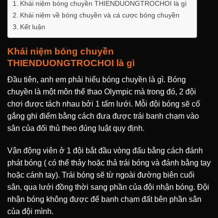
Khái niệm bóng chuyền THIENDUONGTROCHOI là gì
Khái niệm về bóng chuyền và cá cược bóng chuyền
Kết luận
Khái niệm bóng chuyền
THIENDUONGTROCHOI là gì
Đầu tiên, anh em phải hiểu bóng chuyền là gì. Bóng
chuyền là một môn thể thao Olympic mà trong đó, 2 đội
chơi được tách nhau bởi 1 tấm lưới. Mỗi đội bóng sẽ cố
gắng ghi điểm bằng cách đưa được trái banh chạm vào
sân của đối thủ theo đúng luật quy định.
Vận động viên ở 1 đội bắt đầu vòng đấu bằng cách đánh
phát bóng ( có thể thảy hoặc thả trái bóng và đánh bằng tay
hoặc cánh tay). Trái bóng sẽ từ ngoài đường biên cuối
sân, qua lưới đồng thời sang phần của đội nhận bóng. Đội
nhận bóng không được để banh chạm đất bên phần sân
của đội mình.