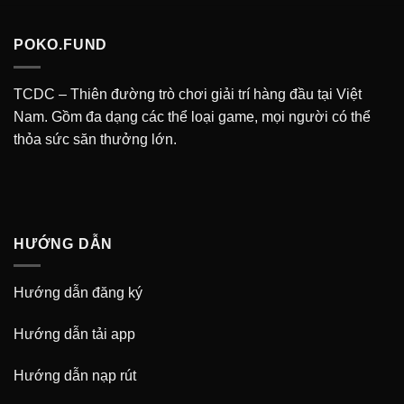
POKO.FUND
TCDC
– Thiên đường trò chơi giải trí hàng đầu tại Việt
Nam. Gồm đa dạng các thể loại game, mọi người có thể
thỏa sức săn thưởng lớn.
HƯỚNG DẪN
Hướng dẫn đăng ký
Hướng dẫn tải app
Hướng dẫn nạp rút