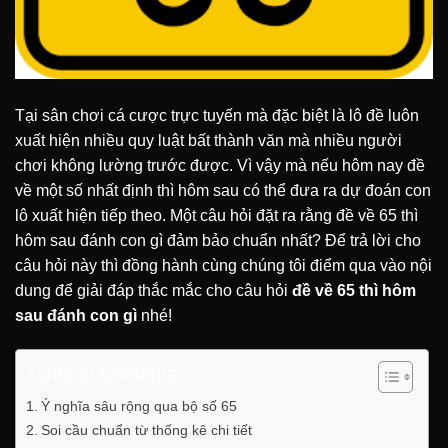
Tại sân chơi cá cược trực tuyến mà đặc biệt là lô đề luôn
xuất hiện nhiều quy luật bất thành văn mà nhiều người
chơi không lường trước được. Vì vậy mà nếu hôm nay đề
về một số nhất định thì hôm sau có thể đưa ra dự đoán con
lô xuất hiện tiếp theo. Một câu hỏi đặt ra rằng đề về 65 thì
hôm sau đánh con gì đảm bảo chuẩn nhất? Để trả lời cho
câu hỏi này thì đồng hành cùng chúng tôi điểm qua vào nội
dung để giải đáp thắc mắc cho câu hỏi
đề về 65 thì hôm
sau đánh con gì
nhé!
Table of Contents
Ý nghĩa sâu rộng qua bộ số 65
Soi cầu chuẩn từ thống kê chi tiết