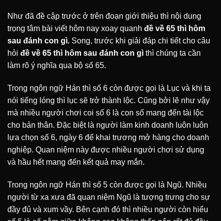
Như đã đề cập trước ở trên đoạn giới thiệu thì nội dung
trọng tâm bài viết hôm nay xoay quanh
đề về 65 thì hôm
sau đánh con gì.
Song, trước khi giải đáp chi tiết cho câu
hỏi
đề về 65 thì hôm sau đánh con gì
thì chúng ta cần
làm rõ ý nghĩa qua bộ số 65.
Trong ngôn ngữ Hán thì số 6 còn được gọi là Lục và khi ta
nói tiếng lóng thì lục sẽ trở thành lộc. Cũng bởi lẽ như vậy
mà nhiều người chơi coi số 6 là con số mang đến tài lộc
cho bản thân. Đặc biệt là người làm kinh doanh luôn luôn
lựa chọn số 6, ngày 6 để khai trương mở hàng cho doanh
nghiệp. Quan niệm này được nhiều người chơi sử dụng
và hầu hết mang đến kết quả may mắn.
Trong ngôn ngữ Hán thì số 5 còn được gọi là Ngũ. Nhiều
người từ xa xưa đã quan niệm Ngũ là tượng trưng cho sự
đầy đủ và xum vầy. Bên cạnh đó thì nhiều người còn hiểu