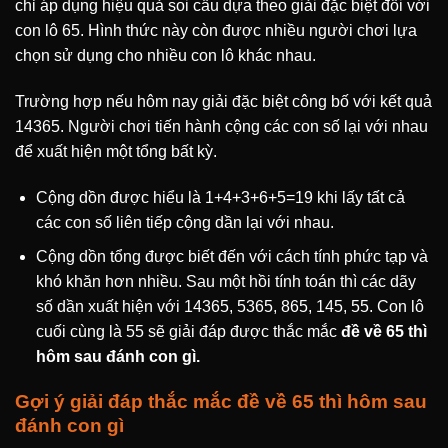
chỉ áp dụng hiệu quả soi cầu dựa theo giải đặc biệt đối với
con lô 65. Hình thức này còn được nhiều người chơi lựa
chọn sử dụng cho nhiều con lô khác nhau.
Trường hợp nếu hôm nay giải đặc biệt công bố với kết quả
14365. Người chơi tiến hành cộng các con số lại với nhau
để xuất hiện một tổng bất kỳ.
Cộng dồn được hiểu là 1+4+3+6+5=19 khi lấy tất cả
các con số liên tiếp cộng dần lại với nhau.
Cộng dồn tổng được biết đến với cách tính phức tạp và
khó khăn hơn nhiều. Sau một hồi tính toán thì các dãy
số dần xuất hiện với 14365, 5365, 865, 145, 55. Con lô
cuối cùng là 55 sẽ giải đáp được thắc mắc
đề về 65 thì
hôm sau đánh con gì.
Gợi ý giải đáp thắc mắc đề về 65 thì hôm sau
đánh con gì