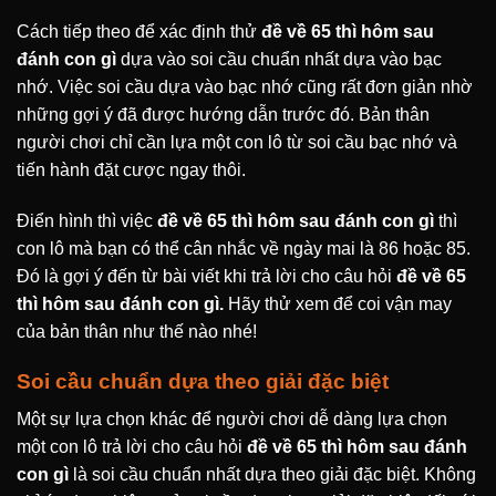
Cách tiếp theo để xác định thử
đề về 65 thì hôm sau
đánh con gì
dựa vào soi cầu chuẩn nhất dựa vào bạc
nhớ. Việc soi cầu dựa vào bạc nhớ cũng rất đơn giản nhờ
những gợi ý đã được hướng dẫn trước đó. Bản thân
người chơi chỉ cần lựa một con lô từ soi cầu bạc nhớ và
tiến hành đặt cược ngay thôi.
Điển hình thì việc
đề về 65 thì hôm sau đánh con gì
thì
con lô mà bạn có thể cân nhắc về ngày mai là 86 hoặc 85.
Đó là gợi ý đến từ bài viết khi trả lời cho câu hỏi
đề về 65
thì hôm sau đánh con gì.
Hãy thử xem để coi vận may
của bản thân như thế nào nhé!
Soi cầu chuẩn dựa theo giải đặc biệt
Một sự lựa chọn khác để người chơi dễ dàng lựa chọn
một con lô trả lời cho câu hỏi
đề về 65 thì hôm sau đánh
con gì
là soi cầu chuẩn nhất dựa theo giải đặc biệt. Không