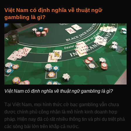
Việt Nam có định nghĩa về thuật ngữ
gambling là gì?
Việt Nam có định nghĩa về thuật ngữ gambling là gì?
Tại Việt Nam, mọi hình thức cờ bạc gambling vẫn chưa
được chính phủ công nhận là mô hình kinh doanh hợp
pháp. Hiện nay đã có rất nhiều thông tin và phi dụ triệt phá
các sòng bài lớn trên khắp cả nước.