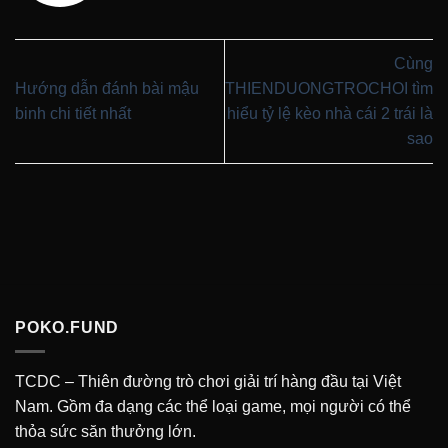
Cùng
Hướng dẫn đánh bài mậu
THIENDUONGTROCHOI tìm
binh chi tiết nhất
hiểu tỷ lệ kèo nhà cái 2 trái là
sao
POKO.FUND
TCDC
– Thiên đường trò chơi giải trí hàng đầu tại Việt
Nam. Gồm đa dạng các thể loại game, mọi người có thể
thỏa sức săn thưởng lớn.