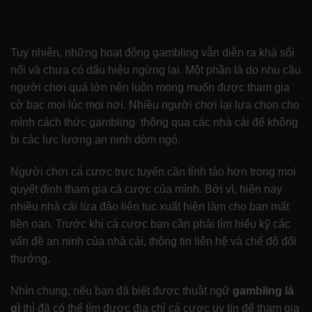
Tuy nhiên, những hoạt động gambling vẫn diễn ra khá sôi
nổi và chưa có dấu hiệu ngừng lại. Một phần là do nhu cầu
người chơi quá lớn nên luôn mong muốn được tham gia
cờ bạc mọi lúc mọi nơi. Nhiều người chơi lại lựa chọn cho
mình cách thức gambling thông qua các nhà cái để không
bị các lực lượng an ninh dòm ngó.
Người chơi cá cược trực tuyến cần tỉnh táo hơn trong mọi
quyết định tham gia cá cược của mình. Bởi vì, hiện nay
nhiều nhà cái lừa đảo liên tục xuất hiện làm cho bạn mất
tiền oan. Trước khi cá cược bạn cần phải tìm hiểu kỹ các
vấn đề an ninh của nhà cái, thông tin liên hệ và chế độ đổi
thưởng.
Nhìn chung, nếu bạn đã biết được thuật ngữ
gambling là
gì
thì đã có thể tìm được địa chỉ cá cược uy tín để tham gia