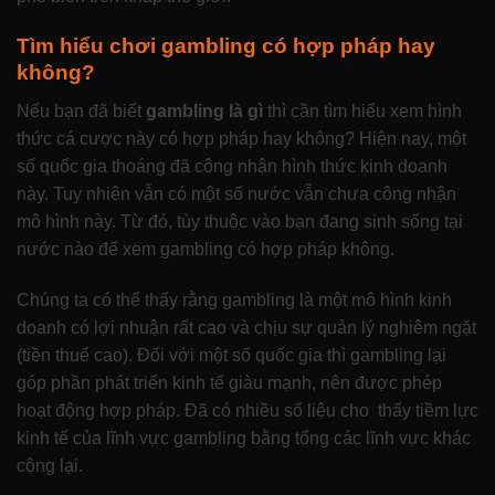
Tìm hiểu chơi gambling có hợp pháp hay
không?
Nếu bạn đã biết
gambling là gì
thì cần tìm hiểu xem hình
thức cá cược này có hợp pháp hay không? Hiện nay, một
số quốc gia thoáng đã công nhận hình thức kinh doanh
này. Tuy nhiên vẫn có một số nước vẫn chưa công nhận
mô hình này. Từ đó, tùy thuộc vào bạn đang sinh sống tại
nước nào để xem gambling có hợp pháp không.
Chúng ta có thể thấy rằng gambling là một mô hình kinh
doanh có lợi nhuận rất cao và chịu sự quản lý nghiêm ngặt
(tiền thuế cao). Đối với một số quốc gia thì gambling lại
góp phần phát triển kinh tế giàu mạnh, nên được phép
hoạt động hợp pháp. Đã có nhiều số liệu cho thấy tiềm lực
kinh tế của lĩnh vực gambling bằng tổng các lĩnh vực khác
cộng lại.