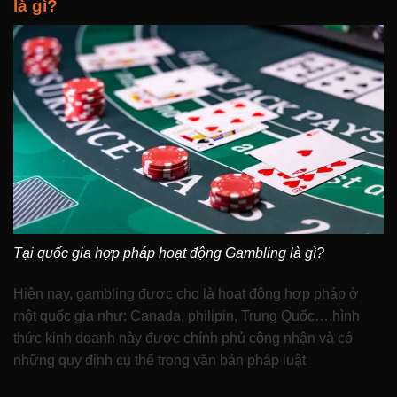
là gì?
Tại quốc gia hợp pháp hoạt động Gambling là gì?
Hiện nay, gambling được cho là hoạt động hợp pháp ở
một quốc gia như: Canada, philipin, Trung Quốc….hình
thức kinh doanh này được chính phủ công nhận và có
những quy định cụ thể trong văn bản pháp luật