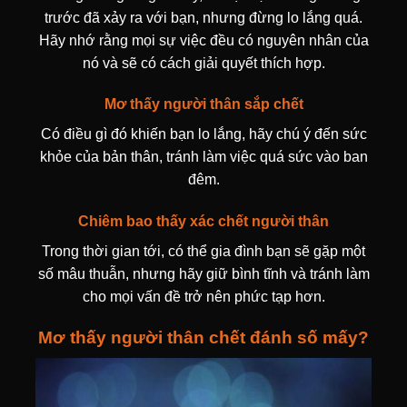
trước đã xảy ra với bạn, nhưng đừng lo lắng quá.
Hãy nhớ rằng mọi sự việc đều có nguyên nhân của
nó và sẽ có cách giải quyết thích hợp.
Mơ thấy người thân sắp chết
Có điều gì đó khiến bạn lo lắng, hãy chú ý đến sức
khỏe của bản thân, tránh làm việc quá sức vào ban
đêm.
Chiêm bao thấy xác chết người thân
Trong thời gian tới, có thể gia đình bạn sẽ gặp một
số mâu thuẫn, nhưng hãy giữ bình tĩnh và tránh làm
cho mọi vấn đề trở nên phức tạp hơn.
Mơ thấy người thân chết đánh số mấy?