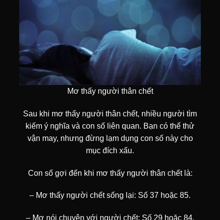
Mơ thấy người thân chết
Sau khi mơ thấy người thân chết, nhiều người tìm
kiếm ý nghĩa và con số liên quan. Bạn có thể thử
vận may, nhưng đừng lạm dụng con số này cho
mục đích xấu.
Con số gợi đến khi mơ thấy người thân chết là:
– Mơ thấy người chết sống lại: Số 37 hoặc 85.
– Mơ nói chuyện với người chết: Số 29 hoặc 84.