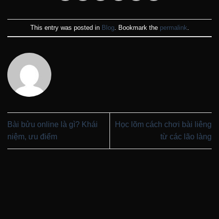
This entry was posted in
Blog
. Bookmark the
permalink
.
Bài bửu online là gì? Khái
Học lõm cách chơi bài liêng
niệm, ưu điểm
từ các lão làng