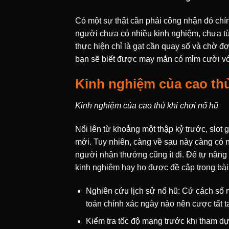
Có một sự thật cần phải công nhận đó chí
người chưa có nhiều kinh nghiệm, chưa từ
thực hiện chỉ là gạt cần quay số và chờ đợ
bạn sẽ biết được may mắn có mỉm cười vớ
Kinh nghiệm của cao thủ
Kinh nghiệm của cao thủ khi chơi nổ hũ
Nổi lên từ khoảng một thập kỷ trước, slo
mới. Tuy nhiên, càng về sau này càng có n
người nhận thưởng cũng ít đi. Để tự nâng
kinh nghiệm hay ho được đề cập trong bài 
Nghiên cứu lịch sử nổ hũ: Cứ cách số ng
toán chính xác ngày nào nên cược tất ta
Kiểm tra tốc độ mạng trước khi tham dự: