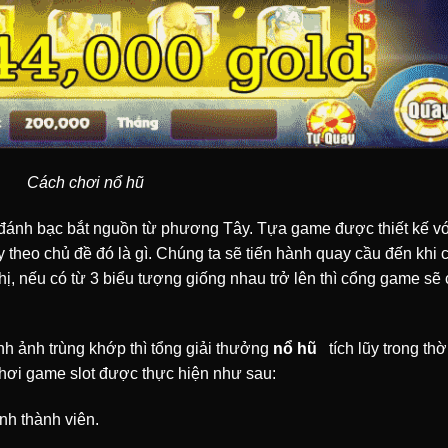
Cách chơi nổ hũ
c đánh bạc bắt nguồn từ phương Tây. Tựa game được thiết kế v
 theo chủ đề đó là gì. Chúng ta sẽ tiến hành quay cầu đến khi 
hị, nếu có từ 3 biểu tượng giống nhau trở lên thì cổng game sẽ
nh ảnh trùng khớp thì tổng giải thưởng
nổ hũ
tích lũy trong thờ
chơi game slot được thực hiện như sau:
nh thành viên.