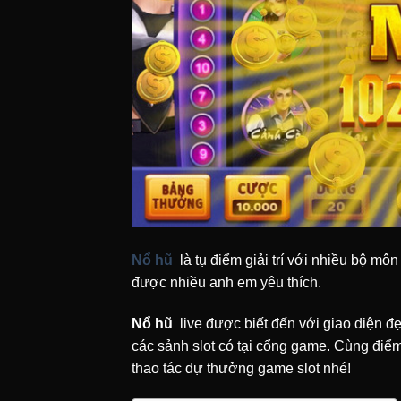
Nổ hũ
là tụ điểm giải trí với nhiều bộ m
được nhiều anh em yêu thích.
Nổ hũ
live
được biết đến với giao diện đẹ
các sảnh slot có tại cổng game. Cùng điểm
thao tác dự thưởng game slot nhé!