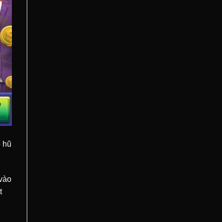
ổ hũ
 vào
t