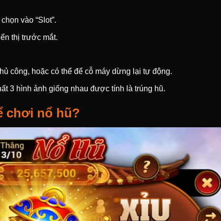
chọn vào “Slot”.
ển thị trước mắt.
ủ công, hoặc có thể để cỗ máy dừng lại tự động.
ất 3 hình ảnh giống nhau được tính là trúng hũ.
ể chơi nổ hũ?