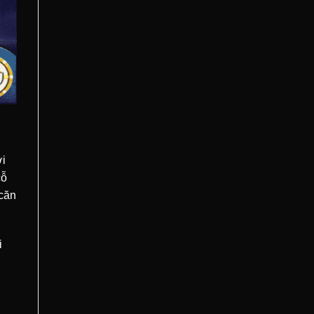
ới
cỗ
 căn
i