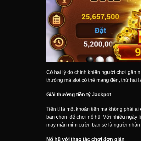
Có hai lý do chính khiến người chơi gần n
thưởng mà slot có thể mang đến, thứ hai l
Giải thưởng tiền tỷ Jackpot
Tiền tỉ là một khoản tiền mà không phải a
bạn chọn để chơi nổ hũ. Với nhiều ngày liên
may mắn mỉm cười, bạn sẽ là người nhậ
Nổ hũ với thao tác chơi đơn giản