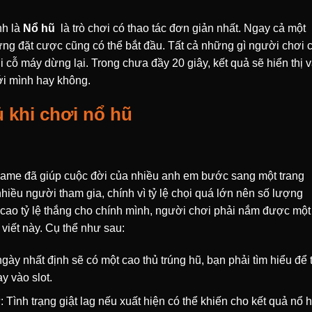
nh là
Nổ hũ
là trò chơi có thao tác đơn giản nhất. Ngay cả một
ng đặt cược cũng có thể bắt đầu. Tất cả những gì người chơi 
i cỗ máy dừng lại. Trong chưa đầy 20 giây, kết quả sẽ hiển thị 
i mình hay không.
 khi chơi nổ hũ
t game đã giúp cuộc đời của nhiều anh em bước sang một trang
hiều người tham gia, chính vì tỷ lệ chọi quá lớn nên số lượng
 cao tỷ lệ thắng cho chính mình, người chơi phải nắm được một
viết này. Cụ thể như sau:
ày nhất định sẽ có một cao thủ trúng hũ, bạn phải tìm hiểu để 
y vào slot.
 Tình trạng giật lag nếu xuất hiện có thể khiến cho kết quả nổ 