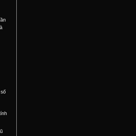
cần
và
 số
tính
hũ