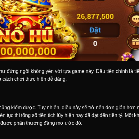
hư đứng ngồi không yên với tựa game này. Đầu tiên chính là ti
à cách chơi thực hiện dễ dàng.
i cũng kiếm được. Tuy nhiên, điều này sẽ trở nên đơn giản hơn 
 tục thì tổng số tiền tích lũy hiện nay đã đạt đến tiền tỷ. Một kh
n được phần thường đáng mơ ước đó.