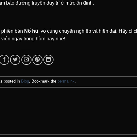
ảm bảo đường truyền duy trì ở mức ổn định.
t phiên bản
Nổ hũ
vô cùng chuyên nghiệp và hiện đại. Hãy clic
h viên ngay trong hôm nay nhé!
as posted in
Blog
. Bookmark the
permalink
.