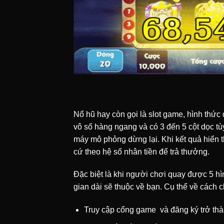
Nổ hũ hay còn gọi là slot game, hình thứ
vô số hàng ngang và có 3 đến 5 cột dọc tùy
máy mô phỏng dừng lại. Khi kết quả hiển t
cứ theo hệ số nhân tiền để trả thưởng.
Đặc biệt là khi người chơi quay được 5 hì
gian dài sẽ thuộc về bạn. Cụ thể về cách 
Truy cập cổng game và đăng ký trở thà