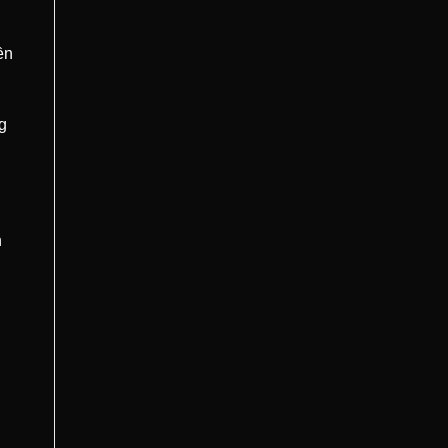
ền
g
h