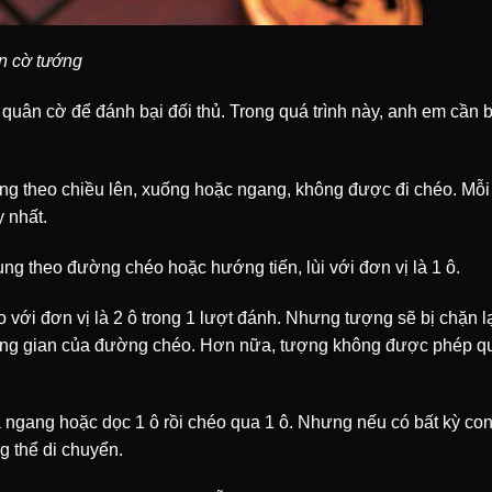
n cờ tướng
 quân cờ để đánh bại đối thủ. Trong quá trình này, anh em cần b
ng theo chiều lên, xuống hoặc ngang, không được đi chéo. Mỗi
 nhất.
ng theo đường chéo hoặc hướng tiến, lùi với đơn vị là 1 ô.
với đơn vị là 2 ô trong 1 lượt đánh. Nhưng tượng sẽ bị chặn l
hung gian của đường chéo. Hơn nữa, tượng không được phép q
à ngang hoặc dọc 1 ô rồi chéo qua 1 ô. Nhưng nếu có bất kỳ co
g thể di chuyển.