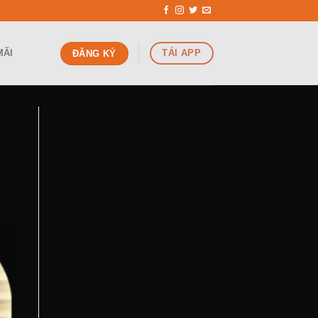
TẢI APP
MÃI
ĐĂNG KÝ