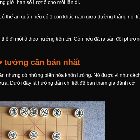
 giới hạn số lượt ô cho mỗi lần đi.
 có thể ăn quân nếu có 1 con khác nằm giữa đường thẳng nối li
ó thể đi một ô theo hướng tiến tới. Còn nếu đã ra sân đối phươn
 tướng căn bản nhất
giản nhưng có những biến hóa khôn lường. Nó được ví như các
xưa. Dưới đây là hướng dẫn chi tiết để bạn tham gia đánh cờ