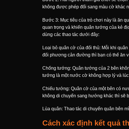
không được phép đổi sang màu cờ khác 
Bước 3: Mục tiêu của trò chơi này là ăn 
quan trọng và khiến quân tướng của kẻ đị
dùng các thao tác dưới đây:
Loại bỏ quân cờ của đối thủ: Mỗi khi quân 
đối phương cản đường thì bạn có thể ăn và
Chống tướng: Quân tướng của 2 bên không
tướng là một nước cờ không hợp lý và lúc
Chiếu tướng: Quân cờ của một bên có nước
không di chuyển sang hướng khác thì sẽ bị
Lùa quân: Thao tác di chuyển quân bên mìn
Cách xác định kết quả t