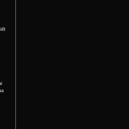
iết
ại
ua
n