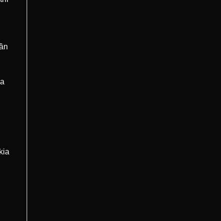
cần
ủa
kia