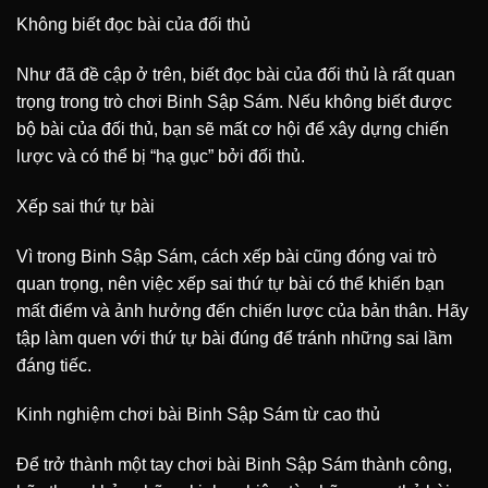
Không biết đọc bài của đối thủ
Như đã đề cập ở trên, biết đọc bài của đối thủ là rất quan
trọng trong trò chơi Binh Sập Sám. Nếu không biết được
bộ bài của đối thủ, bạn sẽ mất cơ hội để xây dựng chiến
lược và có thể bị “hạ gục” bởi đối thủ.
Xếp sai thứ tự bài
Vì trong Binh Sập Sám, cách xếp bài cũng đóng vai trò
quan trọng, nên việc xếp sai thứ tự bài có thể khiến bạn
mất điểm và ảnh hưởng đến chiến lược của bản thân. Hãy
tập làm quen với thứ tự bài đúng để tránh những sai lầm
đáng tiếc.
Kinh nghiệm chơi bài Binh Sập Sám từ cao thủ
Để trở thành một tay chơi bài Binh Sập Sám thành công,