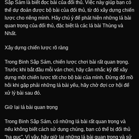
Sập Sám là biết đọc bài của đối thủ. Việc này giúp bạn có
thể dự đoán được bộ bài của đối thủ, từ đó xây dựng chiến
lược cho riêng mình. Hãy chú ý để phát hiện những lá bài
quan trọng của đối thủ, đặc biệt là các lá bài Thùng và
Nhất.
Xây dựng chiến lược rõ ràng
Trong Binh Sập Sám, chiến lược chơi bài rất quan trọng.
Trước khi bắt đầu mỗi ván chơi, hãy cân nhắc kỹ để xây
dựng một chiến lược tốt cho bộ bài của mình. Đừng đổ mồ
hôi khi gặp phải những lá bài yếu, hãy chờ đợi cơ hội để
xử lý bài sau đó.
Giữ lại lá bài quan trọng
Trong Binh Sập Sám, có những lá bài rất quan trọng và
nếu không biết cách sử dụng chúng, bạn có thể bị đối thủ
“hạ gục”. Vì vậy, hãy giữ lại những lá bài quan trọng và sử