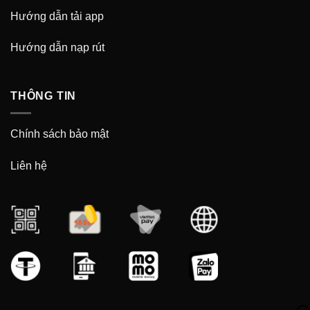
Hướng dẫn tải app
Hướng dẫn nạp rút
THÔNG TIN
Chính sách bảo mật
Liên hệ