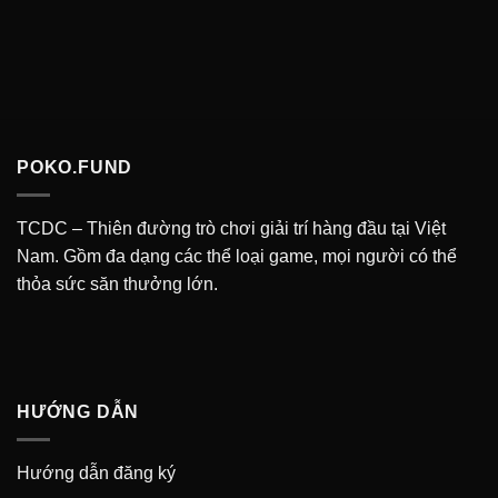
POKO.FUND
TCDC
– Thiên đường trò chơi giải trí hàng đầu tại Việt
Nam. Gồm đa dạng các thể loại game, mọi người có thể
thỏa sức săn thưởng lớn.
HƯỚNG DẪN
Hướng dẫn đăng ký