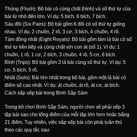
Thùng (Flush): Bộ bài có cùng chất (hình) và số thứ tự của
bài từ nhỏ đến lớn. Ví dụ: 5 bích, 6 bích, 7 bích.
Sáu đôi (Six Pairs): Bộ bài gồm 6 đôi có số thứ tự giống
nhau. Ví dụ: 2 chuồn, 2 rô, 3 cơ, 3 bích, 4 chuồn, 4 rô.
Tám đồng nhất (Eight Royals): Bộ bài gồm tám lá bài có số
thứ tự liên tiếp và cùng chất với con át (số 1). Ví dụ: 1
chuồn, 1 rô, 1 cơ, 2 bích, 3 chuồn, 4 rô, 5 cơ, 6 bích.
Bình (Trips): Bộ bài gồm 3 lá bài cùng số thứ tự. Ví dụ: 5
cơ, 5 bích, 5 rô.
Nhất (Solo): Bài lớn nhất trong bộ bài, gồm một lá bài có
điểm số cao nhất. Ví dụ: át chuồn, át rô, át cơ, át bích.
Cách sắp xếp bài trong Binh Sập Sám
Trong trò chơi Binh Sập Sám, người chơi sẽ phải xếp 3
tập bài sao cho tổng điểm của mỗi tập lớn hơn hoặc bằng
21 điểm. Tuy nhiên, việc sắp xếp bài còn phải tuân thủ
theo các quy tắc sau: