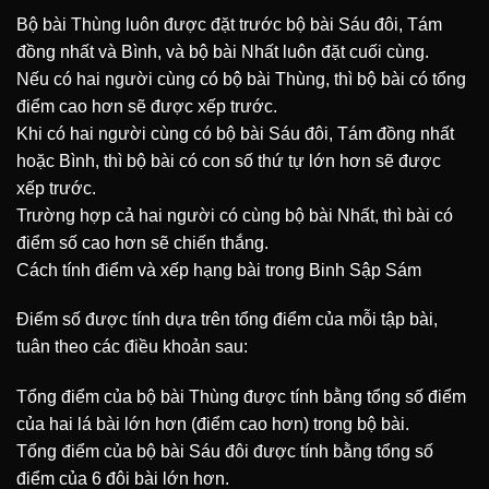
Bộ bài Thùng luôn được đặt trước bộ bài Sáu đôi, Tám
đồng nhất và Bình, và bộ bài Nhất luôn đặt cuối cùng.
Nếu có hai người cùng có bộ bài Thùng, thì bộ bài có tổng
điểm cao hơn sẽ được xếp trước.
Khi có hai người cùng có bộ bài Sáu đôi, Tám đồng nhất
hoặc Bình, thì bộ bài có con số thứ tự lớn hơn sẽ được
xếp trước.
Trường hợp cả hai người có cùng bộ bài Nhất, thì bài có
điểm số cao hơn sẽ chiến thắng.
Cách tính điểm và xếp hạng bài trong Binh Sập Sám
Điểm số được tính dựa trên tổng điểm của mỗi tập bài,
tuân theo các điều khoản sau:
Tổng điểm của bộ bài Thùng được tính bằng tổng số điểm
của hai lá bài lớn hơn (điểm cao hơn) trong bộ bài.
Tổng điểm của bộ bài Sáu đôi được tính bằng tổng số
điểm của 6 đôi bài lớn hơn.