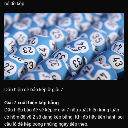
nổ đề kép.
Dấu hiệu đề báo kép ở giải 7
Giải 7 xuất hiện kép bằng
Dấu hiệu báo đề về kép ở giải 7 nếu xuất hiện trong tuần
có hôm đề về 2 số dạng kép bằng. Khi đó hãy tiến hành soi
cầu lô đề kép trong những ngày tiếp theo.