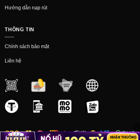
Hướng dẫn nạp rút
THÔNG TIN
Chính sách bảo mật
Liên hệ