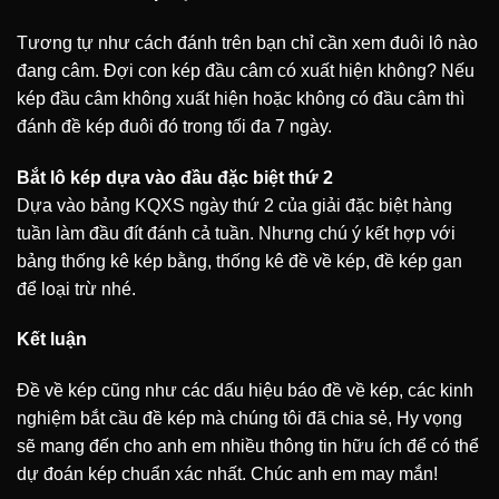
Tương tự như cách đánh trên bạn chỉ cần xem đuôi lô nào
đang câm. Đợi con kép đầu câm có xuất hiện không? Nếu
kép đầu câm không xuất hiện hoặc không có đầu câm thì
đánh đề kép đuôi đó trong tối đa 7 ngày.
Bắt lô kép dựa vào đầu đặc biệt thứ 2
Dựa vào bảng KQXS ngày thứ 2 của giải đặc biệt hàng
tuần làm đầu đít đánh cả tuần. Nhưng chú ý kết hợp với
bảng thống kê kép bằng, thống kê đề về kép, đề kép gan
để loại trừ nhé.
Kết luận
Đề về kép cũng như các dấu hiệu báo đề về kép, các kinh
nghiệm bắt cầu đề kép mà chúng tôi đã chia sẻ, Hy vọng
sẽ mang đến cho anh em nhiều thông tin hữu ích để có thể
dự đoán kép chuẩn xác nhất. Chúc anh em may mắn!