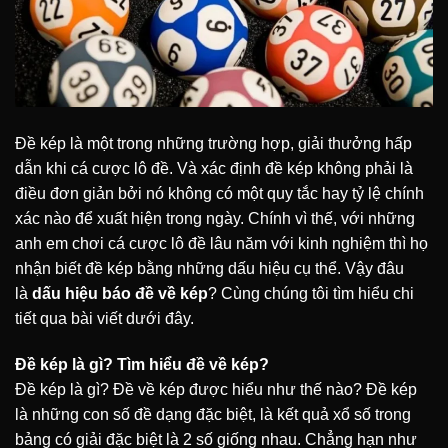
Đề kép là một trong những trường hợp, giải thưởng hấp
dẫn khi cá cược lô đề. Và xác định đề kép không phải là
điều đơn giản bởi nó không có một quy tắc hay tỷ lệ chính
xác nào để xuất hiện trong ngày. Chính vì thế, với những
anh em chơi cá cược lô đề lâu năm với kinh nghiệm thì họ
nhận biết đề kép bằng những dấu hiệu cụ thể. Vậy đâu
là
dấu hiệu báo đề về kép
? Cùng chúng tôi tìm hiểu chi
tiết qua bài viết dưới đây.
Đề kép là gì? Tìm hiểu đề về kép?
Đề kép là gì? Đề về kép được hiểu như thế nào? Đề kép
là những con số đề dạng đặc biệt, là kết quả xổ số trong
bảng có giải đặc biệt là 2 số giống nhau. Chẳng hạn như