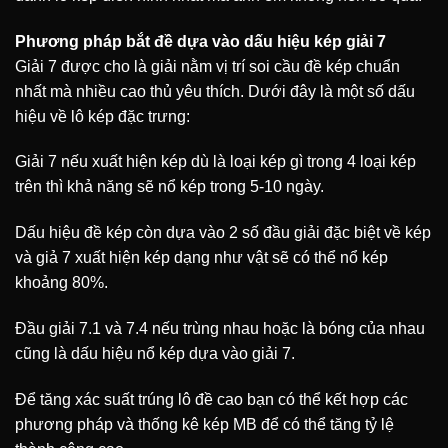
Phương pháp bắt đề dựa vào dấu hiệu kép giải 7
Giải 7 được cho là giải nằm vị trí soi cầu đề kép chuẩn
nhất mà nhiều cao thủ yêu thích. Dưới đây là một số dấu
hiệu về lô kép đặc trưng:
Giải 7 nếu xuất hiện kép dù là loại kép gì trong 4 loại kép
trên thì khả năng sẽ nổ kép trong 5-10 ngày.
Dấu hiệu đề kép còn dựa vào 2 số đầu giải đặc biệt về kép
và giả 7 xuất hiện kép dạng như vật sẽ có thể nổ kép
khoảng 80%.
Đầu giải 7.1 và 7.4 nếu trùng nhau hoặc là bóng của nhau
cũng là dấu hiệu nổ kép dựa vào giải 7.
Để tăng xác suất trúng lô đề cao bạn có thể kết hợp các
phương pháp và thống kê kép MB để có thể tăng tỷ lệ