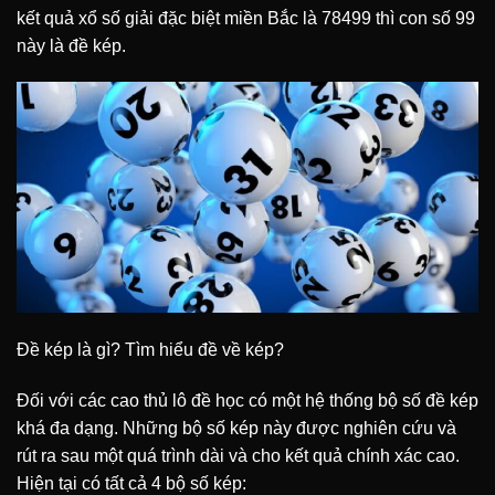
kết quả xổ số giải đặc biệt miền Bắc là 78499 thì con số 99
này là đề kép.
Đề kép là gì? Tìm hiểu đề về kép?
Đối với các cao thủ lô đề học có một hệ thống bộ số đề kép
khá đa dạng. Những bộ số kép này được nghiên cứu và
rút ra sau một quá trình dài và cho kết quả chính xác cao.
Hiện tại có tất cả 4 bộ số kép: