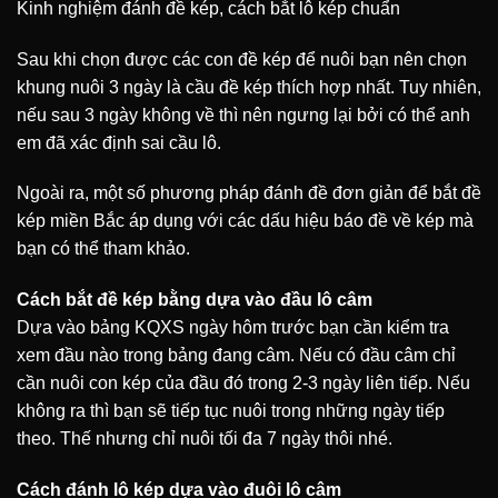
Kinh nghiệm đánh đề kép, cách bắt lô kép chuẩn
Sau khi chọn được các con đề kép để nuôi bạn nên chọn
khung nuôi 3 ngày là cầu đề kép thích hợp nhất. Tuy nhiên,
nếu sau 3 ngày không về thì nên ngưng lại bởi có thể anh
em đã xác định sai cầu lô.
Ngoài ra, một số phương pháp đánh đề đơn giản để bắt đề
kép miền Bắc áp dụng với các dấu hiệu báo đề về kép mà
bạn có thể tham khảo.
Cách bắt đề kép bằng dựa vào đầu lô câm
Dựa vào bảng KQXS ngày hôm trước bạn cần kiểm tra
xem đầu nào trong bảng đang câm. Nếu có đầu câm chỉ
cần nuôi con kép của đầu đó trong 2-3 ngày liên tiếp. Nếu
không ra thì bạn sẽ tiếp tục nuôi trong những ngày tiếp
theo. Thế nhưng chỉ nuôi tối đa 7 ngày thôi nhé.
Cách đánh lô kép dựa vào đuôi lô câm