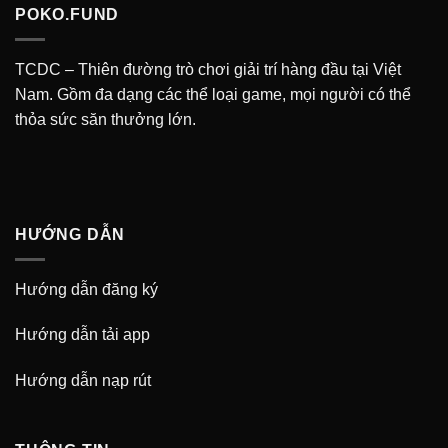
POKO.FUND
TCDC
– Thiên đường trò chơi giải trí hàng đầu tại Việt
Nam. Gồm đa dạng các thể loại game, mọi người có thể
thỏa sức săn thưởng lớn.
HƯỚNG DẪN
Hướng dẫn đăng ký
Hướng dẫn tải app
Hướng dẫn nạp rút