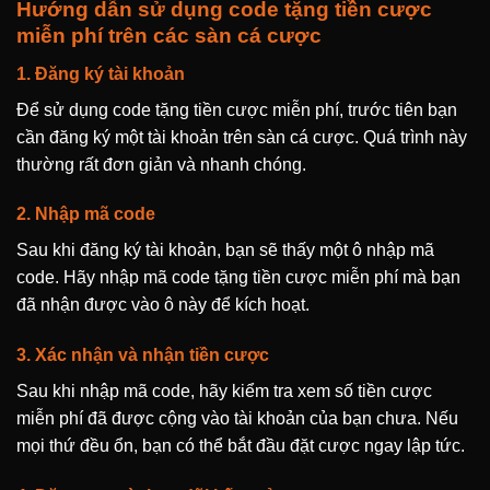
Hướng dẫn sử dụng code tặng tiền cược
miễn phí trên các sàn cá cược
1. Đăng ký tài khoản
Để sử dụng code tặng tiền cược miễn phí, trước tiên bạn
cần đăng ký một tài khoản trên sàn cá cược. Quá trình này
thường rất đơn giản và nhanh chóng.
2. Nhập mã code
Sau khi đăng ký tài khoản, bạn sẽ thấy một ô nhập mã
code. Hãy nhập mã code tặng tiền cược miễn phí mà bạn
đã nhận được vào ô này để kích hoạt.
3. Xác nhận và nhận tiền cược
Sau khi nhập mã code, hãy kiểm tra xem số tiền cược
miễn phí đã được cộng vào tài khoản của bạn chưa. Nếu
mọi thứ đều ổn, bạn có thể bắt đầu đặt cược ngay lập tức.