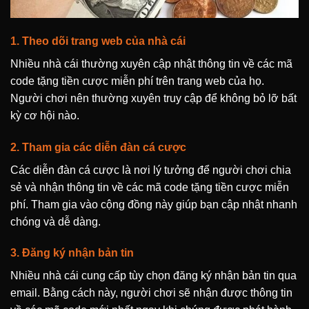
1. Theo dõi trang web của nhà cái
Nhiều nhà cái thường xuyên cập nhật thông tin về các mã
code tặng tiền cược miễn phí trên trang web của họ.
Người chơi nên thường xuyên truy cập để không bỏ lỡ bất
kỳ cơ hội nào.
2. Tham gia các diễn đàn cá cược
Các diễn đàn cá cược là nơi lý tưởng để người chơi chia
sẻ và nhận thông tin về các mã code tặng tiền cược miễn
phí. Tham gia vào cộng đồng này giúp bạn cập nhật nhanh
chóng và dễ dàng.
3. Đăng ký nhận bản tin
Nhiều nhà cái cung cấp tùy chọn đăng ký nhận bản tin qua
email. Bằng cách này, người chơi sẽ nhận được thông tin