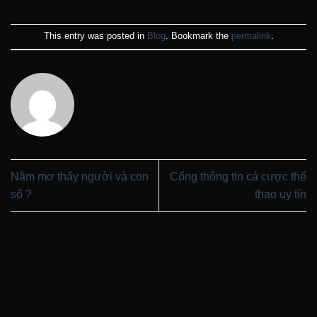
This entry was posted in
Blog
. Bookmark the
permalink
.
Nằm mơ thấy người và con
Cổng thông tin cá cược thể
số ?
thao uy tín