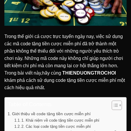
Trong thế giới cá cược trực tuyến ngày nay, việc sử dụng
các mã code tặng tiền cược miễn phí đã trở thành một
phần không thể thiếu đối với những người yêu thích trò
chơi này. Những mã code này không chỉ giúp người chơi
tiết kiệm chi phí mà còn mang lại cơ hội thắng lớn hơn.
Trong bài viết này,hãy cùng
THIENDUONGTROCHOI
khám phá cách sử dụng code tặng tiền cược miễn phí một
cách hiệu quả nhất.
Table of Contents
Giới thiệu về code tặng tiền cược miễn phí
1. Khái niệm về code tặng tiền cược miễn phí
2. Các loại code tặng tiền cược miễn phí