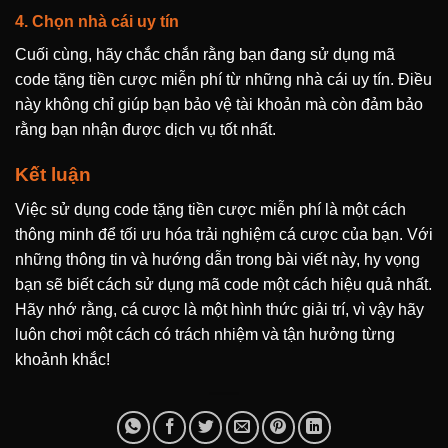
4. Chọn nhà cái uy tín
Cuối cùng, hãy chắc chắn rằng bạn đang sử dụng mã
code tặng tiền cược miễn phí từ những nhà cái uy tín. Điều
này không chỉ giúp bạn bảo vệ tài khoản mà còn đảm bảo
rằng bạn nhận được dịch vụ tốt nhất.
Kết luận
Việc sử dụng code tặng tiền cược miễn phí là một cách
thông minh để tối ưu hóa trải nghiệm cá cược của bạn. Với
những thông tin và hướng dẫn trong bài viết này, hy vọng
bạn sẽ biết cách sử dụng mã code một cách hiệu quả nhất.
Hãy nhớ rằng, cá cược là một hình thức giải trí, vì vậy hãy
luôn chơi một cách có trách nhiệm và tận hưởng từng
khoảnh khắc!