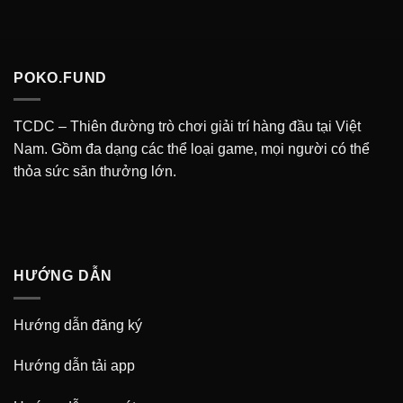
POKO.FUND
TCDC
– Thiên đường trò chơi giải trí hàng đầu tại Việt
Nam. Gồm đa dạng các thể loại game, mọi người có thể
thỏa sức săn thưởng lớn.
HƯỚNG DẪN
Hướng dẫn đăng ký
Hướng dẫn tải app