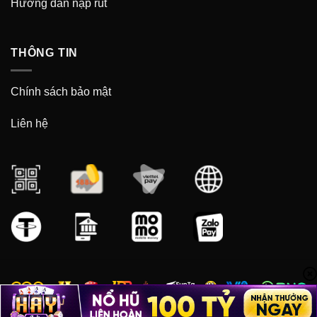
Hướng dẫn nạp rút
THÔNG TIN
Chính sách bảo mật
Liên hệ