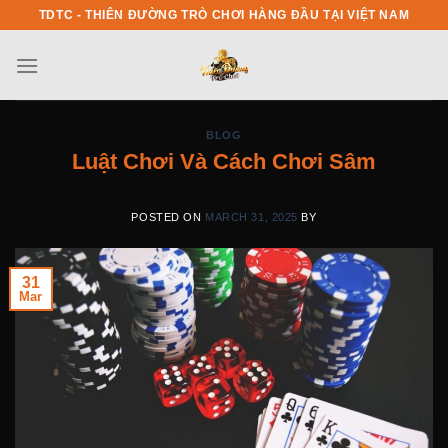
Skip
TDTC - THIÊN ĐƯỜNG TRÒ CHƠI HÀNG ĐẦU TẠI VIỆT NAM
to
content
BLOG
Luật Chơi Và Cách Chơi Sâm
POSTED ON
MARCH 31, 2025
BY
31
Mar