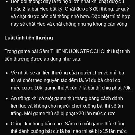
Bốn đôi thông: đây là tổ hợp lớn nhất khi chặt được 1
hoặc 2 lá bài Heo bất kỳ. Chặt được 3 đôi thông, tứ quý
và chặt được bốn đôi thông nhỏ hơn. Đặc biệt thì tổ hợp
này sẽ chặt Heo và chặt chồng nhưng không cần vòng
Luật tính tiền thưởng
Trong game bài Sâm THIENDUONGTROCHOI thì luật tính
tiền thưởng được áp dụng như sau:
Về nhất: sẽ ăn tiền thưởng của người chơi về nhì, ba,
tứ và chót theo nguyên tắc đếm lá. Ví dụ bà chơi có
mức cược 10k, game thủ A còn 7 lá bài thì chịu phạt 70k
Ăn trắng: khi có một game thủ thắng bằng cách đánh
liên tục và không cho người chơi xuống bài thì sẽ ăn
trắng. Mỗi game thủ sẽ bị phạt x20 lần mức cược
Cóng: khi trong bàn chơi Sâm có một game thủ không
thể đánh xuống bất cứ lá bài nào thì sẽ bị x15 lần mức