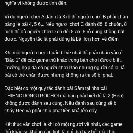
nghĩa vì không được tính đến.
Ví dụ người chơi A đánh lá 3 rô thì người chơi B phải chặn
bằng lá bài 4, 5 6,.. Nếu ngươi chơi C đánh đôi 8 chuồn, 8
bích thì dù người chơi D có đôi 8 cơ, 8 rô cũng không bắt
được. Nguyên tắc là phải dùng lá bài lớn hơn về điểm
Khi một người chơi chuẩn bị về nhất thì phải nhấn vào ô
“Báo 1” để các game thủ khác trong bàn chơi được biết.
Trường hợp đã có người chơi Báo nhưng người có lại lá
bài có thể chặn được nhưng không ra thì sẽ bị phạt.
Đặc biệt có một quy tắc đánh bài Sâm tại nhà cái
THIENDUONGTROCHOI mà bạn phải biết đó là 2 (Heo)
không được đánh sau cùng. Nếu đánh sau cùng sẽ bị
cháy Heo và phải chịu phạt tiền khá lớn đấy.
Kết thúc ván chơi là khi có một người về nhất, các game
thủ khác sẽ không cần tính là nhì, ba hay bét mà chịu