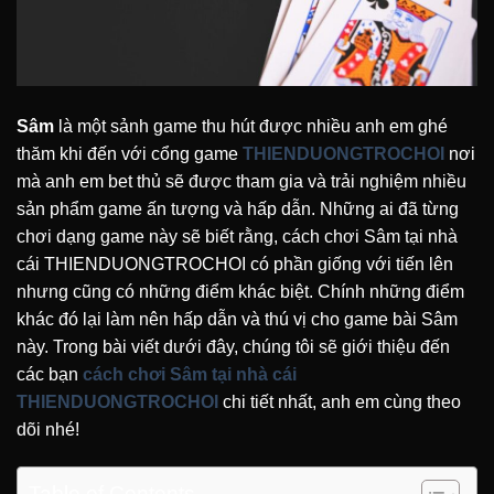
Sâm
là một sảnh game thu hút được nhiều anh em ghé
thăm khi đến với cổng game
THIENDUONGTROCHOI
nơi
mà anh em bet thủ sẽ được tham gia và trải nghiệm nhiều
sản phẩm game ấn tượng và hấp dẫn. Những ai đã từng
chơi dạng game này sẽ biết rằng, cách chơi Sâm tại nhà
cái THIENDUONGTROCHOI có phần giống với tiến lên
nhưng cũng có những điểm khác biệt. Chính những điểm
khác đó lại làm nên hấp dẫn và thú vị cho game bài Sâm
này. Trong bài viết dưới đây, chúng tôi sẽ giới thiệu đến
các bạn
cách chơi Sâm tại nhà cái
THIENDUONGTROCHOI
chi tiết nhất, anh em cùng theo
dõi nhé!
Table of Contents