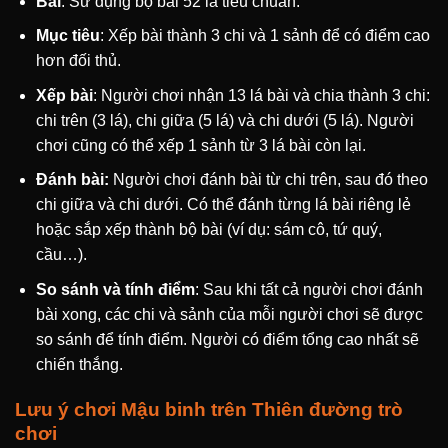
Bài
: Sử dụng bộ bài 52 lá tiêu chuẩn.
Mục tiêu
: Xếp bài thành 3 chi và 1 sảnh để có điểm cao
hơn đối thủ.
Xếp bài
: Người chơi nhận 13 lá bài và chia thành 3 chi:
chi trên (3 lá), chi giữa (5 lá) và chi dưới (5 lá). Người
chơi cũng có thể xếp 1 sảnh từ 3 lá bài còn lại.
Đánh bài:
Người chơi đánh bài từ chi trên, sau đó theo
chi giữa và chi dưới. Có thể đánh từng lá bài riêng lẻ
hoặc sắp xếp thành bộ bài (ví dụ: sám cô, tứ quý,
cầu…).
So sánh và tính điểm
: Sau khi tất cả người chơi đánh
bài xong, các chi và sảnh của mỗi người chơi sẽ được
so sánh để tính điểm. Người có điểm tổng cao nhất sẽ
chiến thắng.
Lưu ý chơi Mậu binh trên Thiên đường trò
chơi