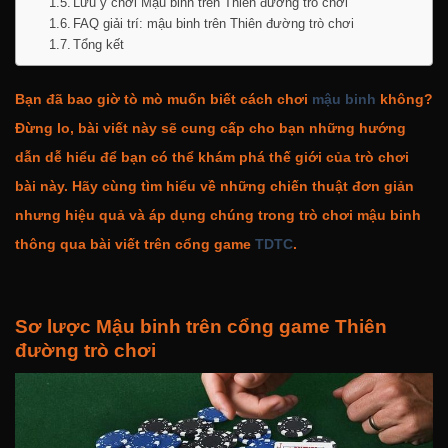
Lưu ý chơi Mậu binh trên Thiên đường trò chơi
FAQ giải trí: mậu binh trên Thiên đường trò chơi
Tổng kết
Bạn đã bao giờ tò mò muốn biết
cách chơi
mậu binh
không?
Đừng lo, bài viết này sẽ cung cấp cho bạn những hướng
dẫn dễ hiểu để bạn có thể khám phá thế giới của trò chơi
bài này. Hãy cùng tìm hiểu về những chiến thuật đơn giản
nhưng hiệu quả và áp dụng chúng trong trò chơi mậu binh
thông qua bài viết trên cổng game
TDTC
.
Sơ lược Mậu binh trên cổng game Thiên
đường trò chơi