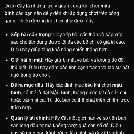
Dưới đây là những lưu ý quan trọng khi chơi
mậu
binh
các bạn nên để ý đến khi áp dụng chơi trên cổng
game Thiên đường trò chơi như dưới đây:
Xếp bài cẩn trọng
: Hãy xếp bài cẩn thận và sắp xếp
sao cho tận dụng được tối đa các bộ chi có giá trị cao.
Điều này giúp tăng khả năng chiến thắng hơn.
Giữ bài bí mật
: Hãy giữ bí mật về bài và không để đối
thủ biết. Điều này đảm bảo tính cạnh tranh và tạo sự bất
ngờ trong trò chơi.
Đề ra mục tiêu
: Hãy xác định mục tiêu khi chơi
mậu
binh
, có thể là đạt Mậu Binh, thắng cược tất cả các chi,
hoặc tránh bị cạ. Từ đó, bạn có thể phát triển chiến lược
thích hợp.
Quản lý tài chính
: Hãy đặt một giới hạn về số tiền bạn
sẵn lòng đầu tư mà không vượt quá con số đó. Điều
này sẽ giúp bạn tránh rủi ro tài chính và duy trì sự tỉnh