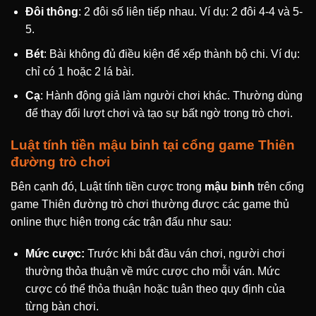
Đôi thông
: 2 đôi số liên tiếp nhau. Ví dụ: 2 đôi 4-4 và 5-
5.
Bét
: Bài không đủ điều kiện để xếp thành bộ chi. Ví dụ:
chỉ có 1 hoặc 2 lá bài.
Cạ
: Hành động giả làm người chơi khác. Thường dùng
để thay đổi lượt chơi và tạo sự bất ngờ trong trò chơi.
Luật tính tiền mậu binh tại cổng game Thiên
đường trò chơi
Bên cạnh đó, Luật tính tiền cược trong
mậu binh
trên cổng
game Thiên đường trò chơi thường được các game thủ
online thực hiện trong các trận đấu như sau:
Mức cược:
Trước khi bắt đầu ván chơi, người chơi
thường thỏa thuận về mức cược cho mỗi ván. Mức
cược có thể thỏa thuận hoặc tuân theo quy định của
từng bàn chơi.