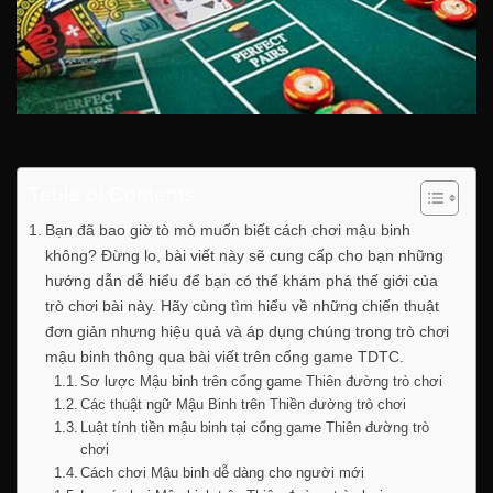
Table of Contents
Bạn đã bao giờ tò mò muốn biết cách chơi mậu binh
không? Đừng lo, bài viết này sẽ cung cấp cho bạn những
hướng dẫn dễ hiểu để bạn có thể khám phá thế giới của
trò chơi bài này. Hãy cùng tìm hiểu về những chiến thuật
đơn giản nhưng hiệu quả và áp dụng chúng trong trò chơi
mậu binh thông qua bài viết trên cổng game TDTC.
Sơ lược Mậu binh trên cổng game Thiên đường trò chơi
Các thuật ngữ Mậu Binh trên Thiền đường trò chơi
Luật tính tiền mậu binh tại cổng game Thiên đường trò
chơi
Cách chơi Mậu binh dễ dàng cho người mới