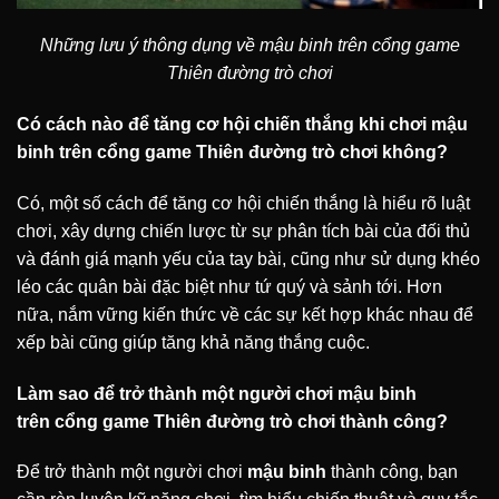
Những lưu ý thông dụng về mậu binh trên cổng game
Thiên đường trò chơi
Có cách nào để tăng cơ hội chiến thắng khi chơi mậu
binh trên cổng game Thiên đường trò chơi không?
Có, một số cách để tăng cơ hội chiến thắng là hiểu rõ luật
chơi, xây dựng chiến lược từ sự phân tích bài của đối thủ
và đánh giá mạnh yếu của tay bài, cũng như sử dụng khéo
léo các quân bài đặc biệt như tứ quý và sảnh tới. Hơn
nữa, nắm vững kiến thức về các sự kết hợp khác nhau để
xếp bài cũng giúp tăng khả năng thắng cuộc.
Làm sao để trở thành một người chơi mậu binh
trên cổng game Thiên đường trò chơi thành công?
Để trở thành một người chơi
mậu binh
thành công, bạn