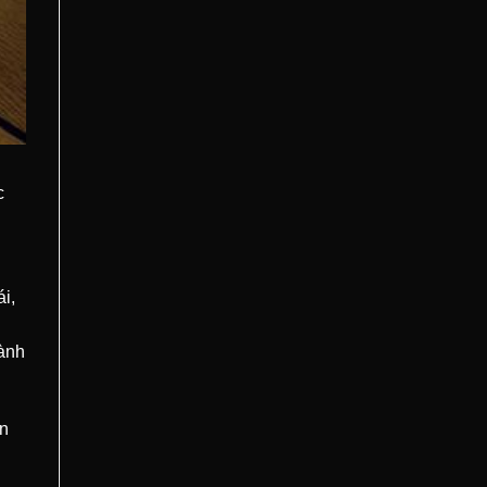
c
i,
lành
ẫn