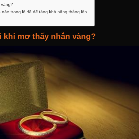
n vàng?
 nào trong lô đề để tăng khả năng thắng lên.
ì khi mơ thấy nhẫn vàng?