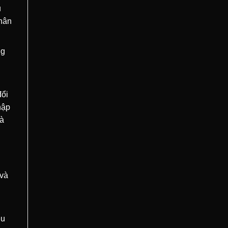
u
nhân
ng
đổi
hập
là
 và
ều