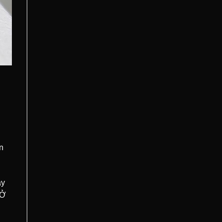
n
ày
 Ở