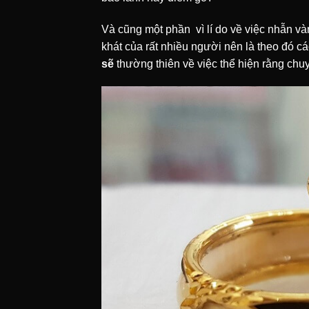
Và cũng một phần vì lí do về việc nhẫn và
khát của rất nhiều người nên là theo đó c
sẽ
thường thiên về việc thể hiện rằng chuy