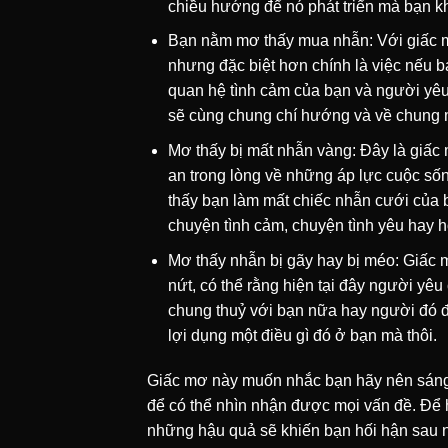
chiều hướng để nó phát triển mà bạn k
Bạn nằm mơ thấy mua nhẫn: Với giấc mơ
nhưng đặc biệt hơn chính là việc nếu 
quan hệ tình cảm của bạn và người yêu 
sẽ cùng chung chí hướng và về chung 
Mơ thấy bị mất nhẫn vàng: Đây là giấc 
an trong lòng về những áp lực cuộc số
thấy bạn làm mất chiếc nhẫn cưới của bạ
chuyện tình cảm, chuyện tình yêu hay 
Mơ thấy nhẫn bị gãy hay bị méo: Giấc 
nứt, có thể rằng hiện tại đây người yê
chung thuỷ với bạn nữa hay người đó đ
lợi dụng một điều gì đó ở bạn mà thôi.
Giấc mơ này muốn nhắc bạn hãy nên sáng s
để có thể nhìn nhận được mọi vấn đề. Để 
những hậu quả sẽ khiến bạn hối hận sau 