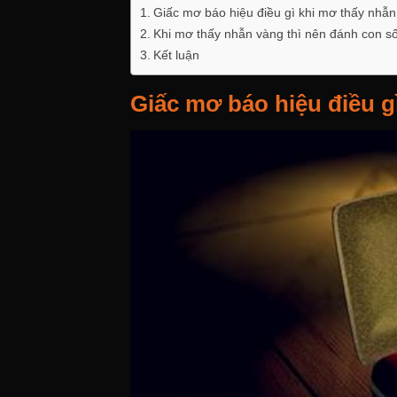
Giấc mơ báo hiệu điều gì khi mơ thấy nhẫ
Khi mơ thấy nhẫn vàng thì nên đánh con số
Kết luận
Giấc mơ báo hiệu điều g