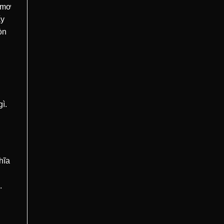
c mơ
ấy
òn
ì.
hĩa
.