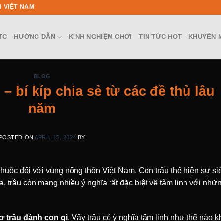
I VIỆT NAM
TC
HƯỚNG DẪN
KINH NGHIỆM CHƠI
TIN TỨC HOT
KHUYẾN 
BLOG
– bí kíp chia sẻ từ các đề thủ lâu
năm
POSTED ON
APRIL 15, 2024
BY
 thuộc đối với vùng nông thôn Việt Nam. Con trâu thể hiện sự si
, trâu còn mang nhiều ý nghĩa rất đặc biệt về tâm linh với nhữ
ơ trâu đánh con gì
. Vậy trâu có ý nghĩa tâm linh như thế nào k