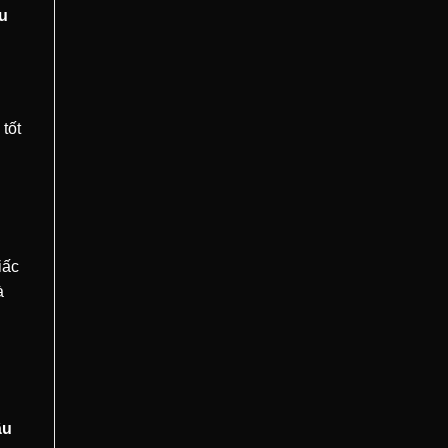
u
tốt
iấc
à
âu