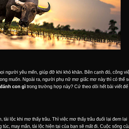
i người yêu mến, giúp đỡ khi khó khăn. Bên cạnh đó, công vi
mong muốn. Ngoài ra, người phụ nữ mơ giấc mơ này thì có thể s
 đánh con gì
trong trường hợp này? Cứ theo dõi hết bài viết để
ài lộc khi mơ thấy trâu. Thì việc mơ thấy trâu đuổi lại đem lại
úc, may mắn, tài lộc hiện tại của bạn sẽ mất đi. Cuộc sống củ