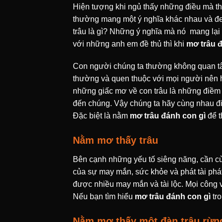
Hiện tượng khi ngủ thấy những điều mà t
thường mang một ý nghĩa khác nhau và đe
trâu là gì? Những ý nghĩa mà nó mang lạ
với những anh em đề thủ thì khi
mơ trâu 
Con người chúng ta thường không quan tâm 
thường và quen thuộc với mọi người nên h
những giấc mơ về con trâu là những điềm 
đến chúng. Vậy chúng ta hãy cùng nhau đi 
Đặc biệt là nằm
mơ trâu đánh con gì
để t
Nằm mơ thấy trâu
Bên cạnh những yếu tố siêng năng, cần cù,
của sự may mắn, sức khỏe và phát tài phát
được nhiều may mắn và tài lộc. Mọi công v
Nếu bạn tìm hiểu
mơ trâu đánh con gì
tro
Nằm mơ thấy một đàn trâu rừn