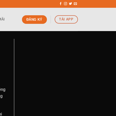
TẢI APP
MÃI
ĐĂNG KÝ
êng
ng
hi