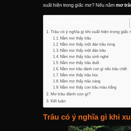
xuất hiện trong giấc mơ? Nếu nằm
mơ trâ
Table of Contents
Trâu có ý nghĩa gì khi xuất hiện trong giấc
Nằm mơ thấy trâu
Nằm mơ thấy một đàn trâu rừng
Nằm mơ thấy một đàn trâu
Nằm mơ thấy trâu sinh nghé
Nằm mơ thấy trâu đuổi
Nằm mơ trâu đánh con gì nếu trâu chết
Nằm mơ thấy trâu húc
Nằm mơ thấy trâu vàng
Nằm mơ thấy con trâu màu trắng
Mơ trâu đánh con gì?
Kết luận
Trâu có ý nghĩa gì khi x