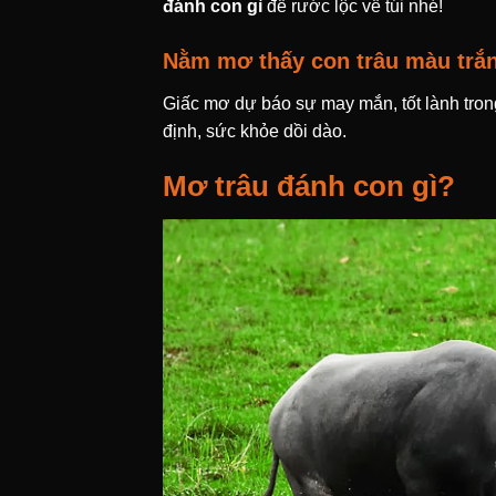
đánh con gì
để rước lộc về túi nhé!
Nằm mơ thấy con trâu màu trắ
Giấc mơ dự báo sự may mắn, tốt lành trong
định, sức khỏe dồi dào.
Mơ trâu đánh con gì?