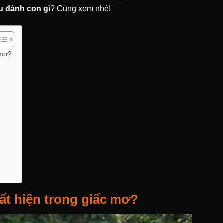
u đánh con gì
? Cùng xem nhé!
 mơ?
uất hiện trong giấc mơ?