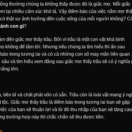
hông thường chúng ta không thấy được đó là giấc mơ. Mỗi giấ
m lại nhiều cảm xúc khó tả. Vậy điềm báo của việc nằm mơ th
i có thật sự ảnh hưởng đến cuộc sống của mỗi người không? C
đánh con gì
?
đến giấc mơ thấy trâu. Bởi vì trâu là một con vật khá bình
ọ không để tâm tới. Nhưng nếu chúng ta tìm hiểu thì ẩn sau
báo trong tương lai và có cả những con số may mắn liên quan
sâu và tìm hiểu xem đằng sau giấc mơ thấy trâu sẽ có ý nghĩa g
hắng lớn.
 bền bỉ và chất phát vốn có sẵn. Trâu còn là loài vật mang ý ng
 tộc. Giấc mơ thấy trâu là điềm báo trong tương lai bạn sẽ gặp
iệc của bạn sẽ thuận lợi và từ đó thu nhập của bạn sẽ tăng cao
ng trường hợp này thì chắc chắn sẽ thu được tiền.
g