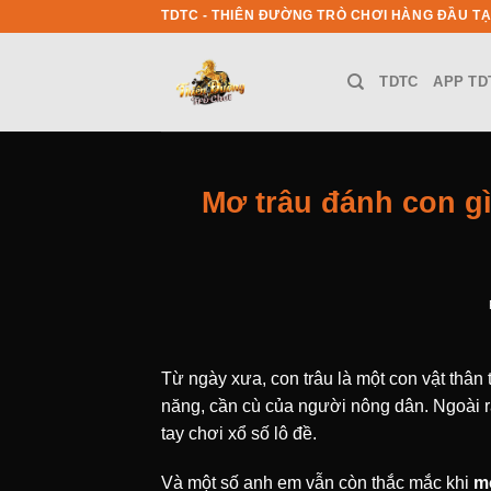
Skip
TDTC - THIÊN ĐƯỜNG TRÒ CHƠI HÀNG ĐẦU TẠ
to
content
TDTC
APP TD
Mơ trâu đánh con gì 
Từ ngày xưa, con trâu là một con vật thân
năng, cần cù của người nông dân. Ngoài ra
tay chơi xổ số lô đề.
Và một số anh em vẫn còn thắc mắc khi
m