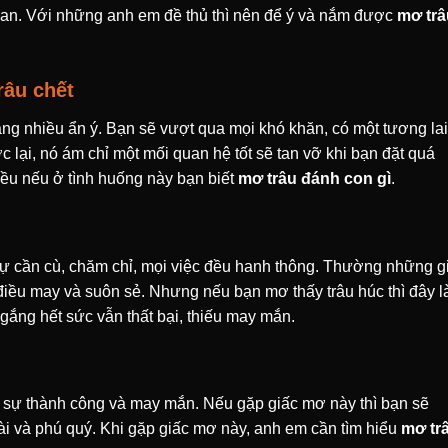
bất an. Với những anh em đề thủ thì nên để ý và nắm được
mơ trâ
râu chết
ng nhiều ẩn ý. Bạn sẽ vượt qua mọi khó khăn, có một tương lai 
lại, nó ám chỉ một mối quan hệ tốt sẽ tan vỡ khi bạn đặt quá
hiều nếu ở tình huống này bạn biết
mơ trâu đánh con gì
.
i sự cần cù, chăm chỉ, mọi việc đều hanh thông. Thường những g
 điều may và suôn sẻ. Nhưng nếu bạn mơ thấy trâu húc thì đây l
 gắng hết sức vẫn thất bại, thiếu may mắn.
a sự thành công và may mắn. Nếu gặp giấc mơ này thì bạn sẽ
tài và phú quý. Khi gặp giấc mơ này, anh em cần tìm hiểu
mơ tr