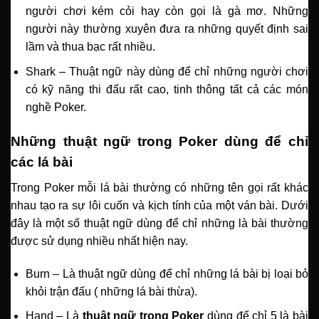
người chơi kém cỏi hay còn gọi là gà mơ. Những
người này thường xuyên đưa ra những quyết định sai
lầm và thua bạc rất nhiều.
Shark – Thuật ngữ này dùng để chỉ những người chơi
có kỹ năng thi đấu rất cao, tinh thông tất cả các món
nghề Poker.
Những thuật ngữ trong Poker dùng để chỉ
các lá bài
Trong Poker mỗi lá bài thường có những tên gọi rất khác
nhau tạo ra sự lôi cuốn và kịch tính của một ván bài. Dưới
đây là một số thuật ngữ dùng để chỉ những là bài thường
được sử dụng nhiều nhất hiện nay.
Burn – Là thuật ngữ dùng để chỉ những lá bài bị loại bỏ
khỏi trận đấu ( những lá bài thừa).
Hand – Là
thuật ngữ trong Poker
dùng để chỉ 5 là bài