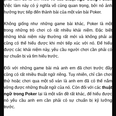
Việc làm này có ý nghĩa vô cùng quan trọng, bởi nó ảnh
hưởng trực tiếp đến thành bài của một ván bài Poker.
Không giống như những game bài khác, Poker là một
trong những trò chơi có rất nhiều khái niệm. Đặc biệt
những khái niệm này thường rất mới và không phải ai
cũng có thể hiểu được khi mới tiếp xúc với nó. Để hiểu
được các khái niệm này, yêu cầu người chơi cần phải có
sự chuẩn bị và tìm hiểu trước.
Đối với những game bài mà anh em đã chơi trước đây
cũng có rất nhiều thuật ngữ riêng. Tuy nhiên, chỉ cần chơi
thử hoặc chơi qua một số ván là anh em đã có thể nắm
vững được những thuật ngữ của nó. Còn đối với các
thuật
ngữ trong Poker
lại là một vấn đề rất khác, để hiểu được
nó yêu cầu anh em cần phải có sự chuẩn bị kỹ lưỡng
trước.