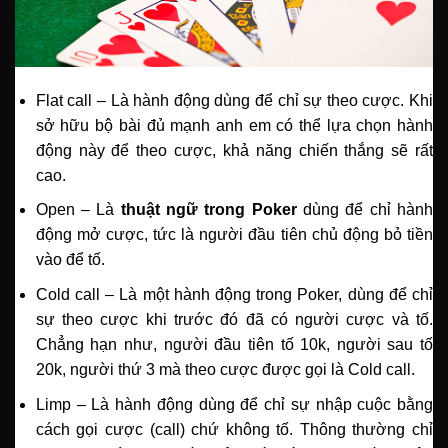
Flat call – Là hành động dùng để chỉ sự theo cược. Khi
sở hữu bộ bài đủ mạnh anh em có thể lựa chọn hành
động này để theo cược, khả năng chiến thắng sẽ rất
cao.
Open – Là
thuật ngữ trong Poker
dùng để chỉ hành
động mở cược, tức là người đầu tiên chủ động bỏ tiền
vào để tố.
Cold call – Là một hành động trong Poker, dùng để chỉ
sự theo cược khi trước đó đã có người cược và tố.
Chẳng hạn như, người đầu tiên tố 10k, người sau tố
20k, người thứ 3 mà theo cược được gọi là Cold call.
Limp – Là hành động dùng để chỉ sự nhập cuộc bằng
cách gọi cược (call) chứ không tố. Thông thường chỉ