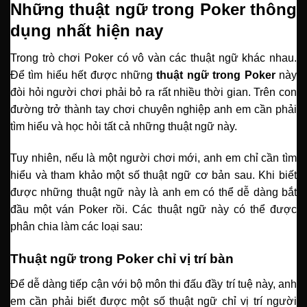
Những thuật ngữ trong Poker thông
dụng nhất hiện nay
Trong trò chơi Poker có vô vàn các thuật ngữ khác nhau.
Để tìm hiểu hết được những
thuật ngữ trong Poker
này
đòi hỏi người chơi phải bỏ ra rất nhiều thời gian. Trên con
đường trở thành tay chơi chuyên nghiệp anh em cần phải
tìm hiểu và học hỏi tất cả những thuật ngữ này.
Tuy nhiên, nếu là một người chơi mới, anh em chỉ cần tìm
hiểu và tham khảo một số thuật ngữ cơ bản sau. Khi biết
được những thuật ngữ này là anh em có thể dễ dàng bắt
đầu một ván Poker rồi. Các thuật ngữ này có thể được
phân chia làm các loại sau:
Thuật ngữ trong Poker chỉ vị trí bàn
Để dễ dàng tiếp cận với bộ môn thi đấu đầy trí tuệ này, anh
em cần phải biết được một số thuật ngữ chỉ vị trí người