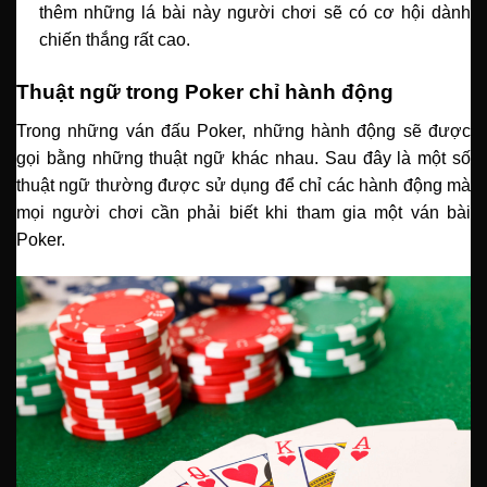
thêm những lá bài này người chơi sẽ có cơ hội dành
chiến thắng rất cao.
Thuật ngữ trong Poker chỉ hành động
Trong những ván đấu Poker, những hành động sẽ được
gọi bằng những thuật ngữ khác nhau. Sau đây là một số
thuật ngữ thường được sử dụng để chỉ các hành động mà
mọi người chơi cần phải biết khi tham gia một ván bài
Poker.