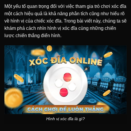
Một yếu tố quan trọng đối với việc tham gia trò chơi xóc đĩa
một cách hiệu quả là khả năng phân tích cũng như hiểu rõ
về hình vị của chiếc xóc đĩa. Trong bài viết này, chúng ta sẽ
khám phá cách nhìn hình vị xóc đĩa cùng những chiến
lược chiến thắng điển hình.
Hình vị xóc đĩa là gì?