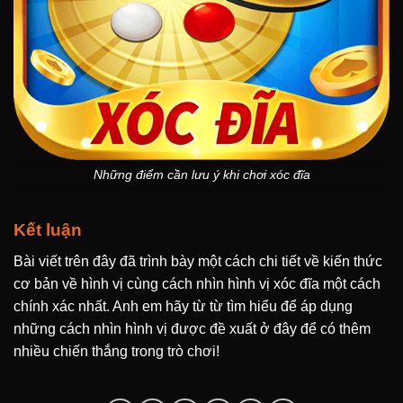
Những điểm cần lưu ý khi chơi xóc đĩa
Kết luận
Bài viết trên đây đã trình bày một cách chi tiết về kiến thức
cơ bản về hình vị cùng cách nhìn hình vị xóc đĩa một cách
chính xác nhất. Anh em hãy từ từ tìm hiểu để áp dụng
những cách nhìn hình vị được đề xuất ở đây để có thêm
nhiều chiến thắng trong trò chơi!