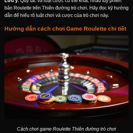
Lưu ý
: Quy tắc và loại cược có thể khác nhau tùy phiên
bản Roulette trên
Thiên đường trò chơi
. Hãy đọc kỹ hướng
dẫn để hiểu rõ luật chơi và cược của trò chơi này.
Hướng dẫn cách chơi Game Roulette chi tiết
Cách chơi game Roulette
Thiên đường trò chơi