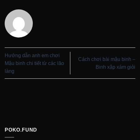
Hướng dẫn anh em chơi
Cách chơi bài mậu binh –
Mậu binh chi tiết từ các lão
Binh xập xám giỏi
làng
POKO.FUND