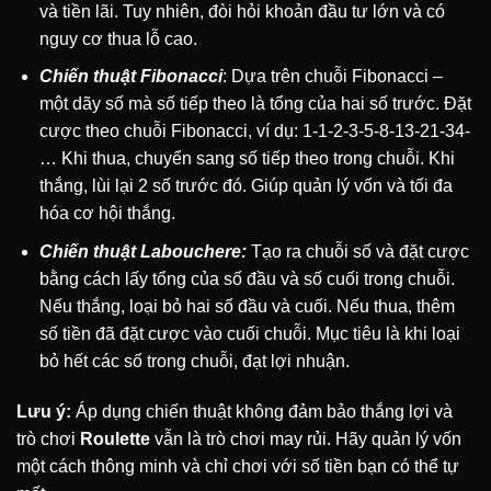
và tiền lãi. Tuy nhiên, đòi hỏi khoản đầu tư lớn và có
nguy cơ thua lỗ cao.
Chiến thuật Fibonacci
: Dựa trên chuỗi Fibonacci –
một dãy số mà số tiếp theo là tổng của hai số trước. Đặt
cược theo chuỗi Fibonacci, ví dụ: 1-1-2-3-5-8-13-21-34-
… Khi thua, chuyển sang số tiếp theo trong chuỗi. Khi
thắng, lùi lại 2 số trước đó. Giúp quản lý vốn và tối đa
hóa cơ hội thắng.
Chiến thuật Labouchere:
Tạo ra chuỗi số và đặt cược
bằng cách lấy tổng của số đầu và số cuối trong chuỗi.
Nếu thắng, loại bỏ hai số đầu và cuối. Nếu thua, thêm
số tiền đã đặt cược vào cuối chuỗi. Mục tiêu là khi loại
bỏ hết các số trong chuỗi, đạt lợi nhuận.
Lưu ý:
Áp dụng chiến thuật không đảm bảo thắng lợi và
trò chơi
Roulette
vẫn là trò chơi may rủi. Hãy quản lý vốn
một cách thông minh và chỉ chơi với số tiền bạn có thể tự