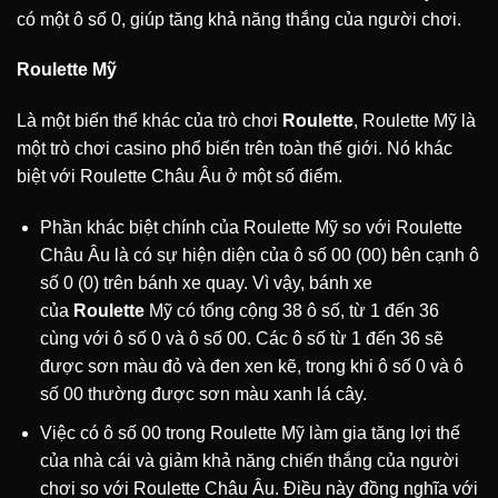
có một ô số 0, giúp tăng khả năng thắng của người chơi.
Roulette Mỹ
Là một biến thể khác của trò chơi
Roulette
, Roulette Mỹ là
một trò chơi casino phổ biến trên toàn thế giới. Nó khác
biệt với Roulette Châu Âu ở một số điểm.
Phần khác biệt chính của Roulette Mỹ so với Roulette
Châu Âu là có sự hiện diện của ô số 00 (00) bên cạnh ô
số 0 (0) trên bánh xe quay. Vì vậy, bánh xe
của
Roulette
Mỹ có tổng cộng 38 ô số, từ 1 đến 36
cùng với ô số 0 và ô số 00. Các ô số từ 1 đến 36 sẽ
được sơn màu đỏ và đen xen kẽ, trong khi ô số 0 và ô
số 00 thường được sơn màu xanh lá cây.
Việc có ô số 00 trong Roulette Mỹ làm gia tăng lợi thế
của nhà cái và giảm khả năng chiến thắng của người
chơi so với Roulette Châu Âu. Điều này đồng nghĩa với