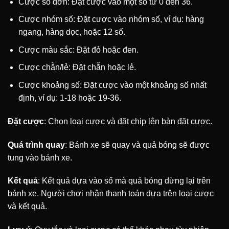
Cược số đơn: Đặt cược vào một số từ 0 đến 36.
Cược nhóm số: Đặt cược vào nhóm số, ví dụ: hàng
ngang, hàng dọc, hoặc 12 số.
Cược màu sắc: Đặt đỏ hoặc đen.
Cược chẵn/lẻ: Đặt chẵn hoặc lẻ.
Cược khoảng số: Đặt cược vào một khoảng số nhất
định, ví dụ: 1-18 hoặc 19-36.
Đặt cược
: Chọn loại cược và đặt chip lên bàn đặt cược.
Quá trình quay
: Bánh xe sẽ quay và quả bóng sẽ được
tung vào bánh xe.
Kết quả
: Kết quả dựa vào số mà quả bóng dừng lại trên
bánh xe. Người chơi nhận thanh toán dựa trên loại cược
và kết quả.