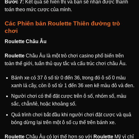
Bước 7:
Kết quả sẽ hiển thị và bạn sẽ nhận được thanh
toán theo mức cược của mình.
Các Phiên bản Roulette
Thiên đường trò
chơi
Roulette Châu Âu
Roulette
Châu Âu là một trò chơi casino phổ biến trên
toàn thế giới, tuân thủ quy tắc và cấu trúc chơi châu Âu.
Bánh xe có 37 ô số từ 0 đến 36, trong đó ô số 0 màu
xanh lá cây, còn ô số từ 1 đến 36 xen kẽ màu đỏ và đen.
Người chơi có thể đặt cược trên ô số, nhóm số, màu
sắc, chẵn/lẻ, hoặc khoảng số.
Quá trình chơi bắt đầu khi người chơi đặt cược và quả
bóng dừng lại trên một ô số cụ thể trên bánh xe.
Roulette
Châu Âu có lợi thế hơn so với
Roulette
Mỹ vì chỉ