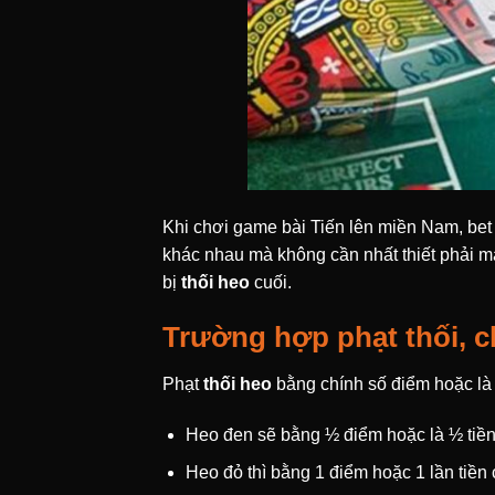
Khi chơi game bài Tiến lên miền Nam, bet 
khác nhau mà không cần nhất thiết phải m
bị
thối heo
cuối.
Trường hợp phạt thối, c
Phạt
thối heo
bằng chính số điểm hoặc là 
Heo đen sẽ bằng ½ điểm hoặc là ½ tiề
Heo đỏ thì bằng 1 điểm hoặc 1 lần tiền