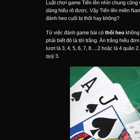
Luật chơi game Tiến lên nhìn chung cũng 
dàng hiểu rõ được. Vậy Tiến lên miền Na
đánh heo cuối bị thối hay không?
Từ việc đánh game bài có
thối heo
không 
phải biết đó là tới trắng. Ăn trắng hiểu đơ
lượt là 3, 4, 5, 6, 7, 8….2 hoặc là 4 quân
quý 3.