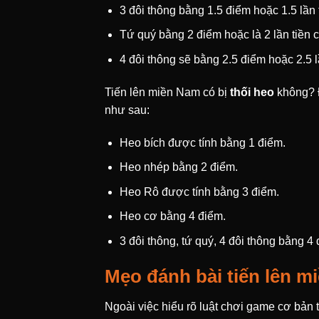
3 đôi thông bằng 1.5 điểm hoặc 1.5 lần 
Tứ quý bằng 2 điểm hoặc là 2 lần tiền 
4 đôi thông sẽ bằng 2.5 điểm hoặc 2.5 l
Tiến lên miền Nam có bị
thối heo
không? Đ
như sau:
Heo bích được tính bằng 1 điểm.
Heo nhép bằng 2 điểm.
Heo Rô được tính bằng 3 điểm.
Heo cơ bằng 4 điểm.
3 đôi thông, tứ quý, 4 đôi thông bằng 4 
Mẹo đánh bài tiến lên m
Ngoài việc hiểu rõ luật chơi game cơ bản