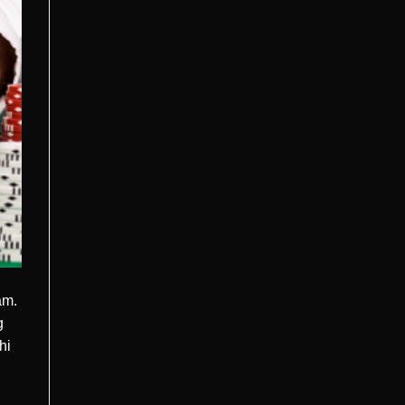
âm.
g
hi