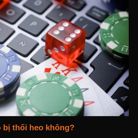
ó bị
thối heo
không?