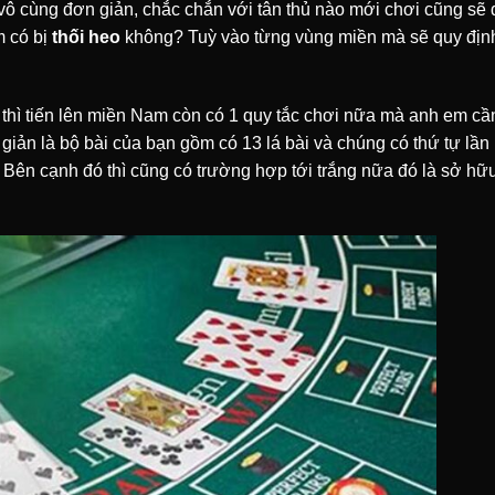
vô cùng đơn giản, chắc chắn với tân thủ nào mới chơi cũng sẽ 
m có bị
thối heo
không? Tuỳ vào từng vùng miền mà sẽ quy địn
thì tiến lên miền Nam còn có 1 quy tắc chơi nữa mà anh em cầ
n giản là bộ bài của bạn gồm có 13 lá bài và chúng có thứ tự lần
 2. Bên cạnh đó thì cũng có trường hợp tới trắng nữa đó là sở hữ