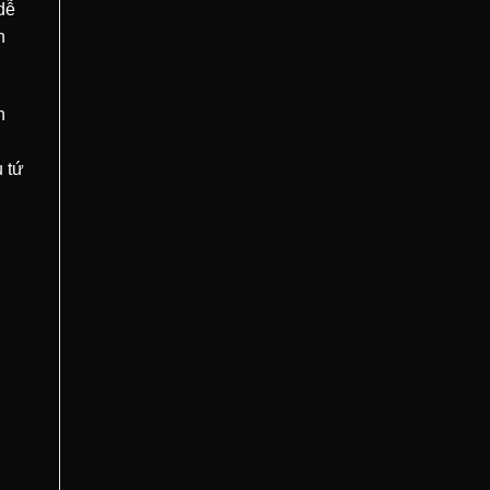
dễ
h
n
u tứ