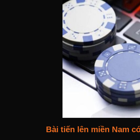
Bài tiến lên miền Nam c