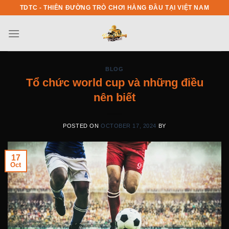
Skip
TDTC - THIÊN ĐƯỜNG TRÒ CHƠI HÀNG ĐẦU TẠI VIỆT NAM
to
content
BLOG
Tổ chức world cup và những điều
nên biết
POSTED ON
OCTOBER 17, 2024
BY
17
Oct