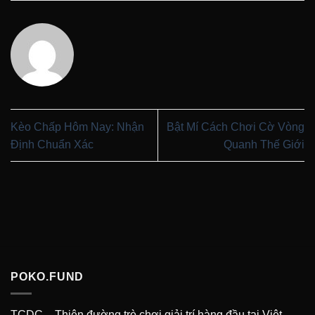
Kèo Chấp Hôm Nay: Nhận
Bật Mí Cách Chơi Cờ Vòng
Định Chuẩn Xác
Quanh Thế Giới
POKO.FUND
TCDC
– Thiên đường trò chơi giải trí hàng đầu tại Việt