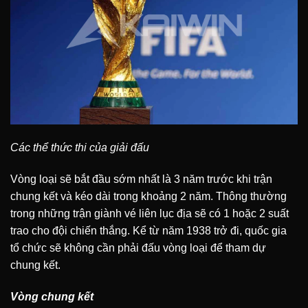
Các thể thức thi của giải đấu
Vòng loại sẽ bắt đầu sớm nhất là 3 năm trước khi trận
chung kết và kéo dài trong khoảng 2 năm. Thông thường
trong những trận giành vé liên lục địa sẽ có 1 hoặc 2 suất
trao cho đội chiến thắng. Kể từ năm 1938 trở đi, quốc gia
tổ chức sẽ không cần phải đấu vòng loại để tham dự
chung kết.
Vòng chung kết