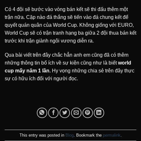
Có 4 đội sẽ bước vào vòng bán kết sẽ thi đấu thêm một
trận nữa. Cặp nào đá thắng sẽ tiến vào đá chung kết để
quyết quán quân của World Cup. Không giống với EURO,
World Cup sẽ có trận tranh hạng ba giữa 2 đội thua bán kết
trước khi trận giành ngôi vương diễn ra.
Qua bài viết trên đây chắc hẳn anh em cũng đã có thêm
những thông tin bổ ích về sự kiện cũng như là biết
world
cup mấy năm 1 lần
.
Hy vọng những chia sẻ trên đây thực
sự có hữu ích đối với người đọc.
This entry was posted in
Blog
. Bookmark the
permalink
.