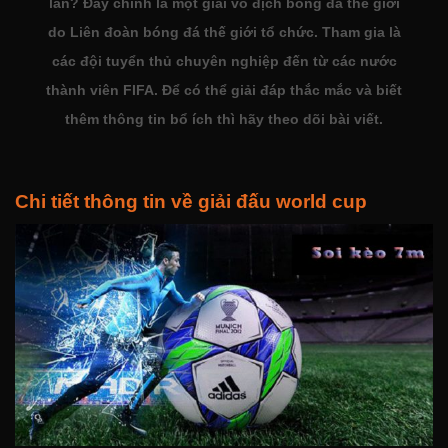
lần?
Đây chính là một giải vô địch bóng đá thế giới
do Liên đoàn bóng đá thế giới tổ chức. Tham gia là
các đội tuyển thủ chuyên nghiệp đến từ các nước
thành viên FIFA. Để có thể giải đáp thắc mắc và biết
thêm thông tin bổ ích thì hãy theo dõi bài viết.
Chi tiết thông tin về giải đấu world cup