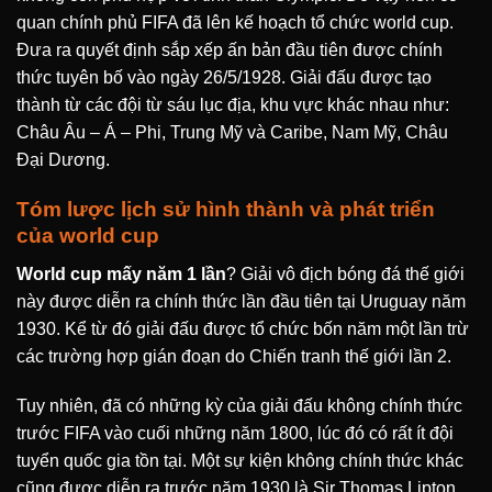
quan chính phủ FIFA đã lên kế hoạch tổ chức world cup.
Đưa ra quyết định sắp xếp ấn bản đầu tiên được chính
thức tuyên bố vào ngày 26/5/1928. Giải đấu được tạo
thành từ các đội từ sáu lục địa, khu vực khác nhau như:
Châu Âu – Á – Phi, Trung Mỹ và Caribe, Nam Mỹ, Châu
Đại Dương.
Tóm lược lịch sử hình thành và phát triển
của world cup
World cup mấy năm 1 lần
? Giải vô địch bóng đá thế giới
này được diễn ra chính thức lần đầu tiên tại Uruguay năm
1930. Kể từ đó giải đấu được tổ chức bốn năm một lần trừ
các trường hợp gián đoạn do Chiến tranh thế giới lần 2.
Tuy nhiên, đã có những kỳ của giải đấu không chính thức
trước FIFA vào cuối những năm 1800, lúc đó có rất ít đội
tuyển quốc gia tồn tại. Một sự kiện không chính thức khác
cũng được diễn ra trước năm 1930 là Sir Thomas Lipton