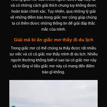
và có những cách giải thích chung tuy không được
hoàn toàn chính xác. Tuy nhiên, qua những lý giải
về những điềm báo trong giấc mơ cũng giúp chúng
ta có thêm được những thông tin để giải đáp thắc
mắc của mình.
Giải mã bí ẩn giấc mơ thấy đi du lịch
Trong giấc mơ có thể chúng ta thấy được rất nhiều
sự viêc và có cả giấc mơ thấy mình đi du lịch. Nhiều
người thường không biết vì sao lại có giấc mơ này
và lo lắng vì liệu giấc mơ này có mang đến điềm
báo gì không.