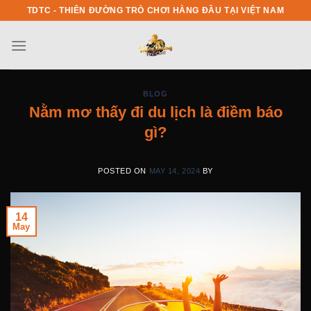
Skip
TDTC - THIÊN ĐƯỜNG TRÒ CHƠI HÀNG ĐẦU TẠI VIỆT NAM
to
content
BLOG
Nằm mơ thấy đi du lịch là điềm báo
gì?
POSTED ON
MAY 14, 2024
BY
14
May