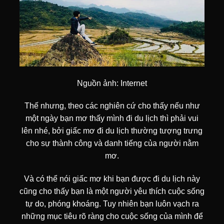
Nguồn ảnh: Internet
Thế nhưng, theo các nghiên cứ cho thấy nếu như
một ngày bạn mơ thấy mình đi du lịch thì phải vui
lên nhé, bởi giấc mơ đi du lịch thường tượng trưng
cho sự thành công và danh tiếng của người nằm
mơ.
Và có thể nói giấc mơ khi bạn được đi du lịch này
cũng cho thấy bạn là một người yêu thích cuộc sống
tự do, phóng khoáng. Tuy nhiên bạn luôn vạch ra
những mục tiêu rõ ràng cho cuộc sống của mình để