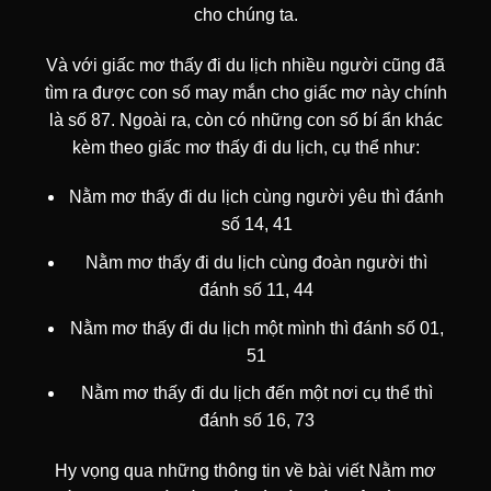
cho chúng ta.
Và với giấc mơ thấy đi du lịch nhiều người cũng đã
tìm ra được con số may mắn cho giấc mơ này chính
là số 87. Ngoài ra, còn có những con số bí ẩn khác
kèm theo giấc mơ thấy đi du lịch, cụ thể như:
Nằm mơ thấy đi du lịch cùng người yêu thì đánh
số 14, 41
Nằm mơ thấy đi du lịch cùng đoàn người thì
đánh số 11, 44
Nằm mơ thấy đi du lịch một mình thì đánh số 01,
51
Nằm mơ thấy đi du lịch đến một nơi cụ thể thì
đánh số 16, 73
Hy vọng qua những thông tin về bài viết Nằm mơ