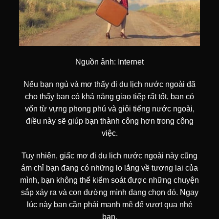
Nguồn ảnh: Internet
Nếu bạn ngủ và mơ thấy đi du lịch nước ngoài đã
cho thấy bạn có khả năng giao tiếp rất tốt, bạn có
vốn từ vựng phong phú và giỏi tiếng nước ngoài,
điều này sẽ giúp bạn thành công hơn trong công
việc.
Tuy nhiên, giấc mơ đi du lịch nước ngoài này cũng
ám chỉ bạn đang có những lo lắng về tương lai của
mình, bạn không thể kiểm soát được những chuyện
sắp xảy ra và con đường mình đang chọn đó. Ngay
lúc này bạn cần phải mạnh mẽ để vượt qua nhé
bạn.