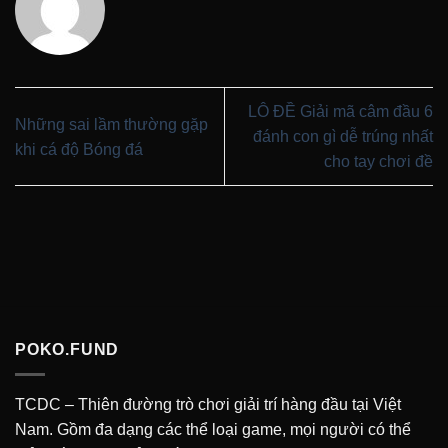
LÔ ĐỀ Giải mã câm đầu 6
Những sai lầm thường gặp
đánh con gì dễ trúng nhất
khi cá độ Bóng đá
cho tay chơi đề
POKO.FUND
TCDC
– Thiên đường trò chơi giải trí hàng đầu tại Việt
Nam. Gồm đa dạng các thể loại game, mọi người có thể