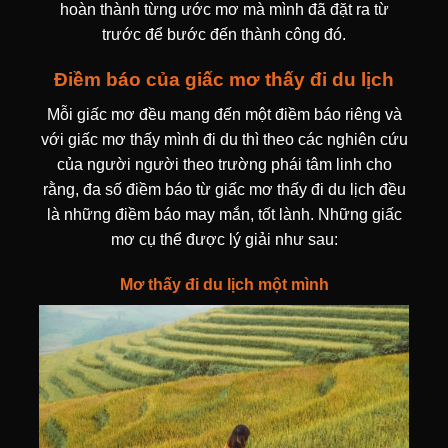
hoàn thành từng ước mơ mà mình đã đặt ra từ
trước để bước đến thành công đó.
Điềm báo của giấc mơ thấy đi du lịch
Mỗi giấc mơ đều mang đến một điềm báo riêng và
với giấc mơ thấy mình đi du thì theo các nghiên cứu
của người người theo trường phái tâm linh cho
rằng, đa số điềm báo từ giấc mơ thấy đi du lịch đều
là những điềm báo may mắn, tốt lành. Những giấc
mơ cụ thể được lý giải như sau:
Mơ thấy đi du lịch một mình