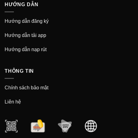
HƯỚNG DẪN
Hướng dẫn đăng ký
Hướng dẫn tải app
Hướng dẫn nạp rút
THÔNG TIN
Chính sách bảo mật
Liên hệ