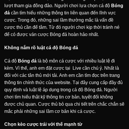
lượt tham gia đông đảo. Người chơi lựa chọn cá độ
Bóng
đá
cần tìm hiểu những thông tin liên quan đến lĩnh vực
cược. Trong đó, những sai lầm thường mắc là vấn đề
cược thủ cần để tâm. Từ đó người chơi kịp thời tránh né
để có được ván cược Bóng đá hoàn hảo nhất.
Không nắm rõ luật cá độ Bóng đá
Cá độ
Bóng đá
là bộ môn cá cược với nhiều luật lệ đi
kèm. Vì thế, anh em đặt cược tại Live cần chú ý. Nhất là
đối với các tân thủ mới tải. Anh em cần tìm đọc trên trang
thông tin chính thức của website. Tại đây cung cấp đầy đủ
quy định và luật lệ áp dụng trong cá độ Bóng đá. Người
chơi tìm hiểu thật kỹ thông tin cơ bản, tuyệt đối không
được chủ quan. Cược thủ bỏ qua chi tiết trên chắc chắn sẽ
mắc phải những sai lầm cơ bản khi cá cược.
Chọn kèo cược trái với thế mạnh từ