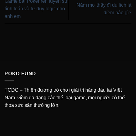
Game bài Poker rèn luyện sự
Nằm mơ thấy đi du lịch là
tính toán và tư duy logic cho
điềm báo gì?
anh em
POKO.FUND
TCDC
– Thiên đường trò chơi giải trí hàng đầu tại Việt
Nam. Gồm đa dạng các thể loại game, mọi người có thể
thỏa sức săn thưởng lớn.